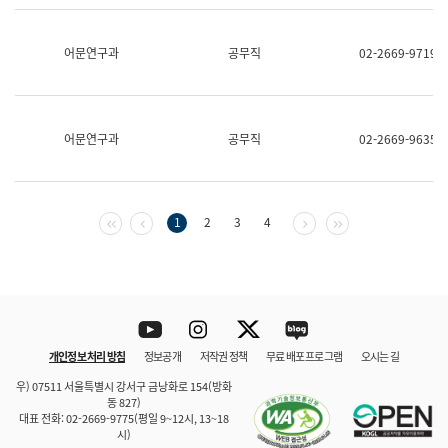
보
과
한
어문연구과
공무직
02-2669-9719
국
어
진
흥
과
어문연구과
공무직
02-2669-9635
수
어
점
자
진
첫 페이지
이전 페이지
다음 페이지
마지막 페이지
1
2
3
4
흥
과
Youtube
Instagram
Twitter
blog
개인정보 처리 방침
정보공개
저작권 정책
무료 배포 프로그램
오시는 길
바로 가기
문체부와 소속기관
우) 07511 서울특별시 강서구 금낭화로 154(방화
동 827)
대표 전화: 02-2669-9775(평일 9~12시, 13~18
시)