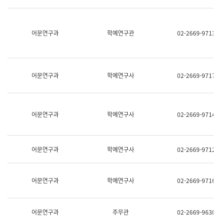
명,
교
직
육
위/
연
직
어문연구과
학예연구관
02-2669-9713
수
급,
과
전
어
화,
문
담
연
당
구
어문연구과
학예연구사
02-2669-9717
업
실
무)
어
문
연
어문연구과
학예연구사
02-2669-9714
구
과
어
문
어문연구과
학예연구사
02-2669-9712
연
구
과
(사
어문연구과
학예연구사
02-2669-9716
전
팀)
언
어
어문연구과
주무관
02-2669-9630
정