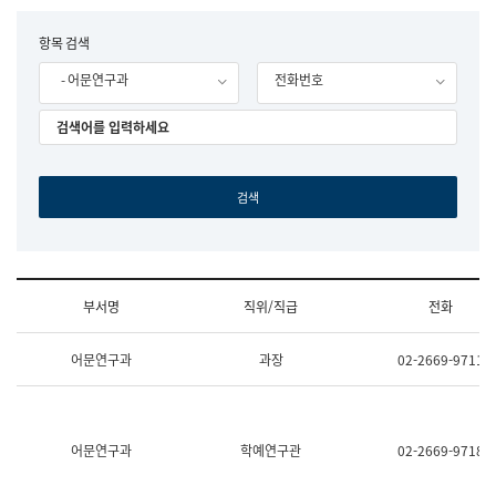
립
국
F
항목 검색
어
o
원
- 어문연구과
전화번호
r
조
m
직
도
국
어
원
원
장
기
획
연
수
부서명
직위/직급
전화
부
기
조
획
어문연구과
과장
02-2669-9711
직
운
및
영
업
과
무
공
소
공
어문연구과
학예연구관
02-2669-9718
개
언
(부
어
서
과