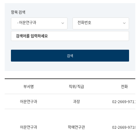
립
국
F
항목 검색
어
o
원
- 어문연구과
전화번호
r
조
m
직
도
국
어
원
원
장
기
획
연
수
부서명
직위/직급
전화
부
기
조
획
어문연구과
과장
02-2669-9711
직
운
및
영
업
과
무
공
소
공
어문연구과
학예연구관
02-2669-9718
개
언
(부
어
서
과