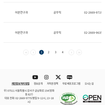
보
과
한
어문연구과
공무직
02-2669-9719
국
어
진
흥
과
어문연구과
공무직
02-2669-9635
수
어
점
자
진
첫 페이지
이전 페이지
다음 페이지
마지막 페이지
1
2
3
4
흥
과
Youtube
Instagram
Twitter
blog
개인정보 처리 방침
정보공개
저작권 정책
무료 배포 프로그램
오시는 길
바로 가기
문체부와 소속기관
우) 07511 서울특별시 강서구 금낭화로 154(방화
동 827)
대표 전화: 02-2669-9775(평일 9~12시, 13~18
시)