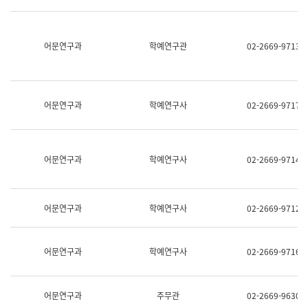
명,
교
직
육
위/
연
직
어문연구과
학예연구관
02-2669-9713
수
급,
과
전
어
화,
문
담
연
당
구
어문연구과
학예연구사
02-2669-9717
업
실
무)
어
문
연
어문연구과
학예연구사
02-2669-9714
구
과
어
문
어문연구과
학예연구사
02-2669-9712
연
구
과
(사
어문연구과
학예연구사
02-2669-9716
전
팀)
언
어
어문연구과
주무관
02-2669-9630
정