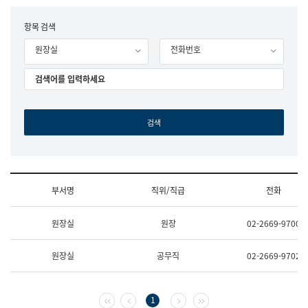
립
국
F
항목 검색
어
o
원
원장실
전화번호
r
조
m
직
도
국
어
원
원
장
기
획
연
수
부서명
직위/직급
전화
부
기
조
획
원장실
원장
02-2669-9700
직
운
및
영
업
과
원장실
공무직
02-2669-9702
무
공
소
공
개
언
(부
어
첫 페이지
이전 페이지
다음 페이지
마지막 페이지
1
서
과