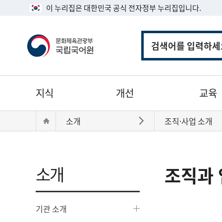
이 누리집은 대한민국 공식 전자정부 누리집입니다.
통
합
검
색
주
지식
개선
교육
메
뉴
현
Home
소개
조직·사업 소개
바로가기
재
위
치:
소개
조직과 
기관 소개