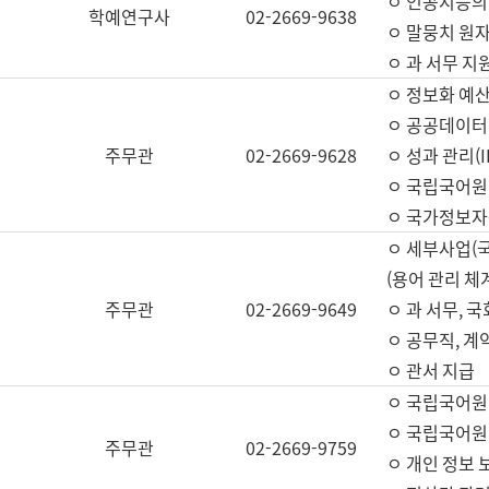
ㅇ 인공지능의
학예연구사
02-2669-9638
ㅇ 말뭉치 원자
ㅇ 과 서무 지
ㅇ 정보화 예산
ㅇ 공공데이터 
주무관
02-2669-9628
ㅇ 성과 관리(
ㅇ 국립국어원
ㅇ 국가정보자
ㅇ 세부사업(
(용어 관리 체
주무관
02-2669-9649
ㅇ 과 서무, 
ㅇ 공무직, 계
ㅇ 관서 지급
ㅇ 국립국어원
ㅇ 국립국어원
주무관
02-2669-9759
ㅇ 개인 정보 