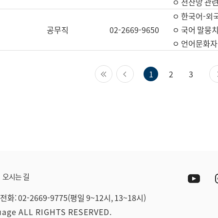
ㅇ 전산망 관련
ㅇ 한국어-외
공무직
02-2669-9650
ㅇ 국어 말뭉치
ㅇ 언어문화자원
첫 페이지
이전 페이지
1
2
3
Yout
오시는 길
전화: 02-2669-9775(평일 9~12시, 13~18시)
guage ALL RIGHTS RESERVED.