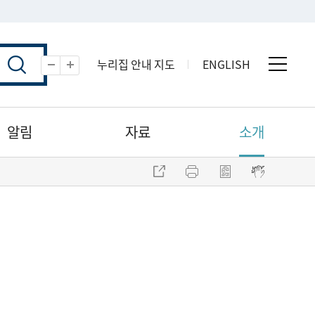
누리집 안내 지도
ENGLISH
전체 
축소
확대
알림
자료
소개
주소 복사
프린트
점자파일 내려받기
점자뷰어 보