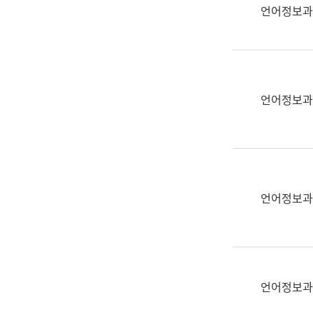
실
언어정보과
어
문
연
구
과
언어정보과
어
문
연
구
과
(사
언어정보과
전
팀)
언
어
정
언어정보과
보
과