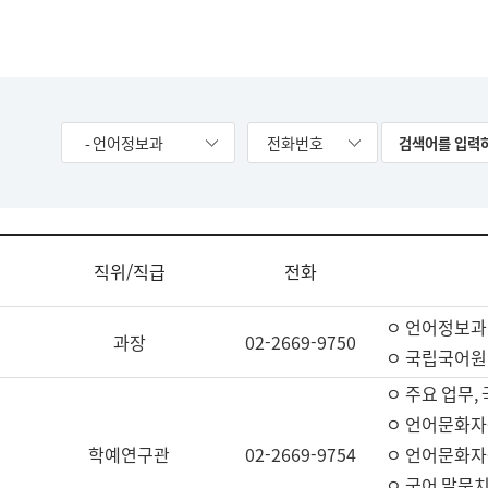
- 언어정보과
전화번호
직위/직급
전화
ㅇ 언어정보과
과장
02-2669-9750
ㅇ 국립국어원
ㅇ 주요 업무,
ㅇ 언어문화자
학예연구관
02-2669-9754
ㅇ 언어문화자
ㅇ 국어 말뭉치