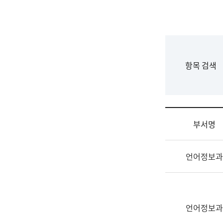
국
립
국
어
원
F
항목 검색
조
o
직
r
도
m
국
어
부서명
원
원
조
장
언어정보과
직
기
및
획
업
연
무
수
소
언어정보과
부
개
기