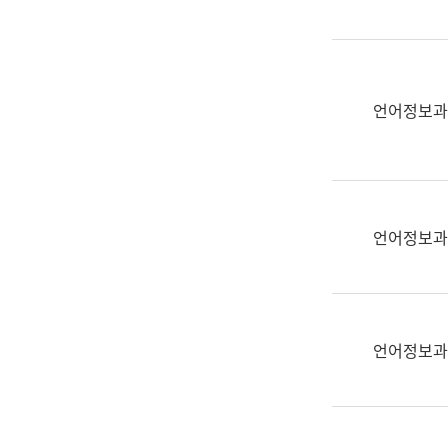
(부
획
서
운
명,
영
직
과
위/
언어정보과
공
직
공
급,
언
전
어
화,
과
담
교
언어정보과
당
육
업
연
무)
수
과
언어정보과
어
문
연
구