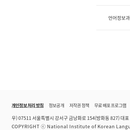
한
국
어
언어정보과
진
흥
과
수
어
점
자
진
흥
과
개인정보 처리 방침
정보공개
저작권 정책
무료 배포 프로그램
우) 07511 서울특별시 강서구 금낭화로 154(방화동 827)
대표 
COPYRIGHT ⓒ National Institute of Korean Lan