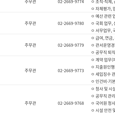
주무관
02-2669-9774
ㅇ 조직·직제,
ㅇ 자체평가,
ㅇ 예산 관련 
주무관
02-2669-9780
ㅇ 국회 업무
ㅇ 서무업무,
ㅇ 급여, 연금
주무관
02-2669-9779
ㅇ 관서운영경비
ㅇ 공무직 퇴직
ㅇ 계약 업무(
ㅇ 지출원인행위
주무관
02-2669-9773
ㅇ 세입징수 
ㅇ 인건비·기
ㅇ 청사 및 시
ㅇ 공무직 관리
주무관
02-2669-9768
ㅇ 국어원 청
ㅇ 시설 안전 