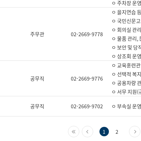
ㅇ 주차장 운
ㅇ 을지연습 
ㅇ 국민신문고,
ㅇ 회의실 관리
주무관
02-2669-9778
ㅇ 물품 관리,
ㅇ 보안 및 당
ㅇ 상조회 운
ㅇ 교육훈련관
ㅇ 선택적 복지
공무직
02-2669-9776
ㅇ 공용차량 관
ㅇ 서무 지원(
공무직
02-2669-9702
ㅇ 부속실 운
첫 페이지
이전 페이지
1
2