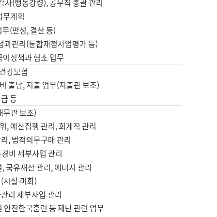
 감사(행동강령), 공무직 총괄 관리
 업무계획
업무(편성, 결산 등)
, 성과관리(통합재정사업평가 등)
 국어정책과 협조 업무
, 건강보험
 출납, 지출 업무(지출관 보조)
금 등
재무관 보조)
, 예산집행 관리, 회계직 관리
관리, 법적의무구매 관리
본경비 세부사업 관리
설, 국유재산 관리, 에너지 관리
(시설·미화)
사관리 세부사업 관리
및 안전한국훈련 등 재난 관련 업무