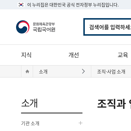
이 누리집은 대한민국 공식 전자정부 누리집입니다.
통
합
검
색
주
지식
개선
교육
메
뉴
현
Home
소개
조직·사업 소개
바로가기
재
위
치:
소개
조직과 
기관 소개