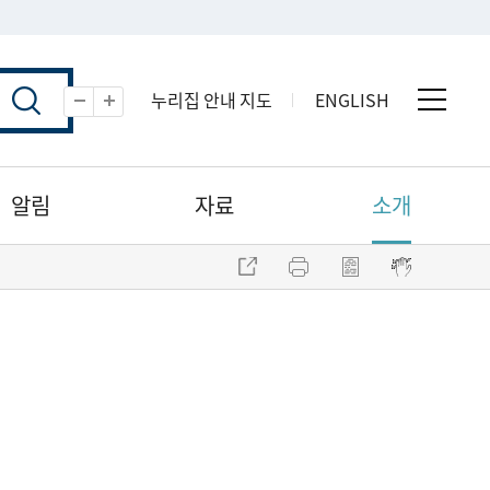
누리집 안내 지도
ENGLISH
전체 
축소
확대
알림
자료
소개
주소 복사
프린트
점자파일 내려받기
점자뷰어 보