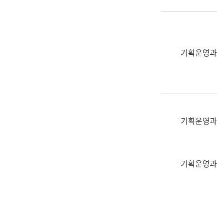
실
어
문
연
구
기획운영과
과
어
문
연
구
과
기획운영과
(사
전
팀)
기획운영과
언
어
정
보
과