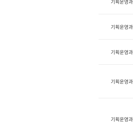
기획운영과
(부
획
서
운
명,
영
직
기획운영과
과
위/
공
직
공
급,
언
기획운영과
전
어
화,
과
담
교
당
육
기획운영과
업
연
무)
수
과
어
문
기획운영과
연
구