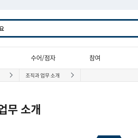
수어/점자
참여
조직과 업무 소개
바로가기
바로가기
업무 소개