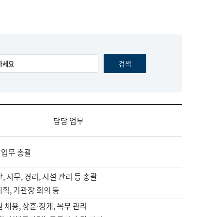
담당 업무
 업무 총괄
, 서무, 경리, 시설 관리 등 총괄
계획, 기관장 회의 등
원 채용, 상훈·징계, 복무 관리