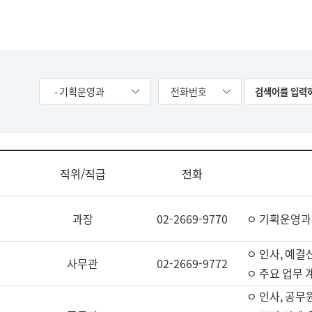
- 기획운영과
전화번호
직위/직급
전화
과장
02-2669-9770
ㅇ 기획운영과
ㅇ 인사, 예결산
사무관
02-2669-9772
ㅇ 주요 업무 
ㅇ 인사, 공무