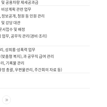
영 및 공용차량 제세공과금
등 비상계획 관련 업무
 정보공개, 청원 등 민원 관리
 및 강당 대관
 문서접수 및 배정
직 업무, 공무직 관리(경비·조리)
영
리, 성희롱·성폭력 업무
(맞춤형 복지), 과 공무직 급여 관리
리, 기록물 관리
규정 총괄, 우편물관리, 주간회의 자료 등)
영
다음 페이지
마지막 페이지