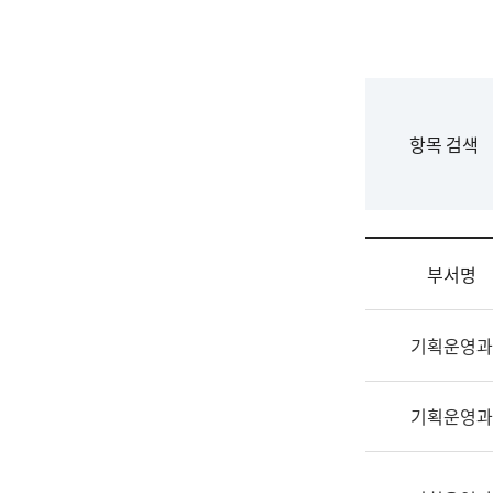
국
립
국
어
원
F
항목 검색
조
o
직
r
도
m
국
어
부서명
원
원
조
장
기획운영과
직
기
및
획
업
연
기획운영과
무
수
소
부
개
기