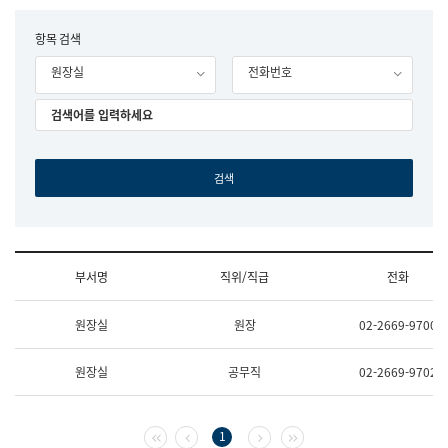
립
국
F
항목 검색
어
o
원
원장실
전화번호
r
조
m
직
도
국
어
원
원
장
기
획
연
수
부서명
직위/직급
전화
부
기
조
획
원장실
원장
02-2669-9700
직
운
및
영
업
과
원장실
공무직
02-2669-9702
무
공
소
공
개
언
(부
어
첫 페이지
이전 페이지
다음 페이지
마지막 페이지
1
서
과