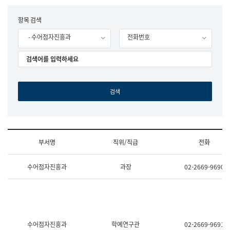
립
국
F
항목 검색
어
o
원
- 수어점자진흥과
전화번호
r
조
m
직
도
국
어
원
원
장
기
획
연
수
부서명
직위/직급
전화
부
기
조
획
수어점자진흥과
과장
02-2669-9690
직
운
및
영
업
과
무
공
소
공
개
언
(부
어
수어점자진흥과
학예연구관
02-2669-9691
서
과