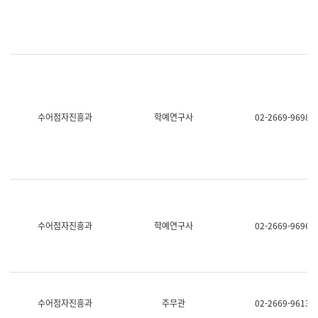
명,
교
직
육
위/
연
직
수
급,
과
전
어
화,
문
담
연
당
구
수어점자진흥과
학예연구사
02-2669-9698
업
실
무)
어
문
연
구
과
어
문
연
수어점자진흥과
학예연구사
02-2669-9696
구
과
(사
전
팀)
언
어
수어점자진흥과
주무관
02-2669-9613
정