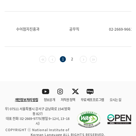
수어점자진흥과
공무직
02-2669-9661
첫 페이지
이전 페이지
다음 페이지
마지막 페이지
1
2
Youtube
Instagram
Twitter
blog
개인정보 처리 방침
정보공개
저작권 정책
무료 배포 프로그램
오시는 길
바로 가기
문체부와 소속기관
우) 07511 서울특별시 강서구 금낭화로 154(방화
동 827)
대표 전화: 02-2669-9775(평일 9~12시, 13~18
시)
COPYRIGHT ⓒ National Institute of
Korean Language ALL RIGHTS RESERVED.