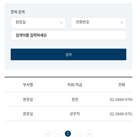
립
국
F
항목 검색
어
o
원
원장실
전화번호
r
조
m
직
도
국
어
원
원
장
기
획
연
수
부서명
직위/직급
전화
부
기
조
획
원장실
원장
02-2669-9700
직
운
및
영
업
과
원장실
공무직
02-2669-9702
무
공
소
공
개
언
(부
어
첫 페이지
이전 페이지
다음 페이지
마지막 페이지
1
서
과