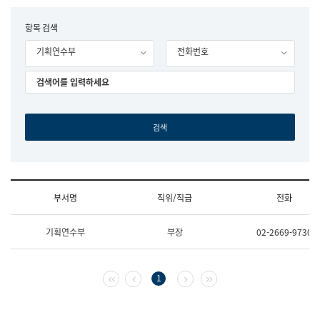
립
국
F
항목 검색
어
o
원
기획연수부
전화번호
r
조
m
직
도
국
어
원
원
장
기
획
연
수
부서명
직위/직급
전화
부
기
조
획
기획연수부
부장
02-2669-9730
직
운
및
영
업
과
무
공
첫 페이지
이전 페이지
다음 페이지
마지막 페이지
1
소
공
개
언
(부
어
서
과