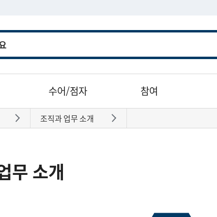
수어/점자
참여
조직과 업무 소개
바로가기
바로가기
업무 소개