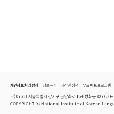
개인정보 처리 방침
정보공개
저작권 정책
무료 배포 프로그램
우) 07511 서울특별시 강서구 금낭화로 154(방화동 827)
대표 
COPYRIGHT ⓒ National Institute of Korean Lan