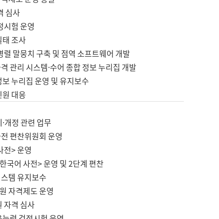
격 심사
검정시험 운영
실태 조사
병렬 말뭉치 구축 및 점역 소프트웨어 개발
격 관리 시스템·수어 종합 정보 누리집 개발
정보 누리집 운영 및 유지보수
민원 대응
제·개정 관련 업무
사전 편찬위원회 운영
사전> 운영
한국어 사전> 운영 및 2단계 편찬
시스템 유지보수
원 자격제도 운영
원 자격 심사
육능력 검정시험 운영