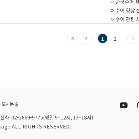
ㅇ 한국수어 활
ㅇ 수어 영상 
ㅇ 수어 관련 
첫 페이지
이전 페이지
1
2
Yout
오시는 길
전화: 02-2669-9775(평일 9~12시, 13~18시)
guage ALL RIGHTS RESERVED.