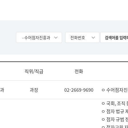
- 수어점자진흥과
전화번호
직위/직급
전화
과
과장
02-2669-9690
ㅇ 수어점자진
ㅇ 국회, 조직 
ㅇ 점자 법규 
ㅇ 점자 규범 
ㅇ 점자교원 