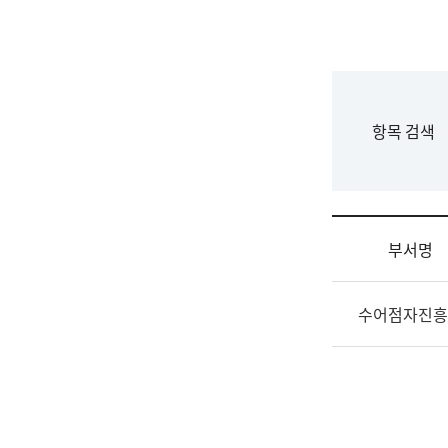
국
립
국
어
원
F
항목 검색
조
o
직
r
도
m
국
어
부서명
원
원
조
장
수어점자진흥
직
기
및
획
업
연
무
수
소
부
개
기