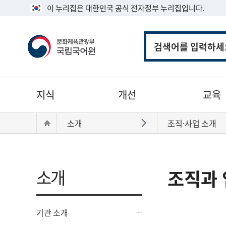
이 누리집은 대한민국 공식 전자정부 누리집입니다.
통
합
검
색
주
지식
개선
교육
메
뉴
현
Home
소개
조직·사업 소개
바로가기
재
위
치:
소개
조직과 
기관 소개