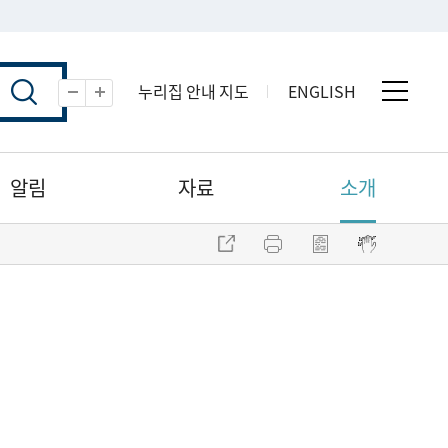
누리집 안내 지도
ENGLISH
전체 
축소
확대
알림
자료
소개
주소 복사
프린트
점자파일 내려받기
점자뷰어 보