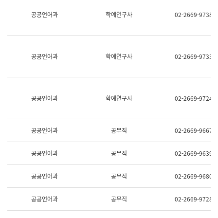
명,
교
공공언어과
학예연구사
02-2669-9738
직
육
위/
연
직
수
급,
과
전
어
공공언어과
학예연구사
02-2669-9733
화,
문
담
연
당
구
업
실
무)
어
공공언어과
학예연구사
02-2669-9724
문
연
구
과
공공언어과
공무직
02-2669-9667
어
문
연
공공언어과
공무직
02-2669-9639
구
과
(사
공공언어과
공무직
02-2669-9680
전
팀)
언
공공언어과
공무직
02-2669-9728
어
정