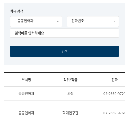
립
국
F
항목 검색
어
o
원
- 공공언어과
전화번호
r
조
m
직
도
국
어
원
원
장
기
획
연
수
부서명
직위/직급
전화
부
기
조
획
공공언어과
과장
02-2669-9721
직
운
및
영
업
과
무
공
공공언어과
학예연구관
02-2669-9766
소
공
개
언
(부
어
서
과