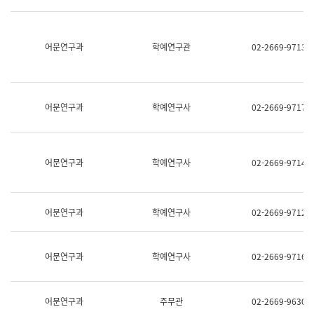
명,
교
직
육
위/
연
직
어문연구과
학예연구관
02-2669-9713
수
급,
과
전
어
화,
문
담
연
당
구
어문연구과
학예연구사
02-2669-9717
업
실
무)
어
문
연
어문연구과
학예연구사
02-2669-9714
구
과
어
문
어문연구과
학예연구사
02-2669-9712
연
구
과
(사
어문연구과
학예연구사
02-2669-9716
전
팀)
언
어
어문연구과
주무관
02-2669-9630
정