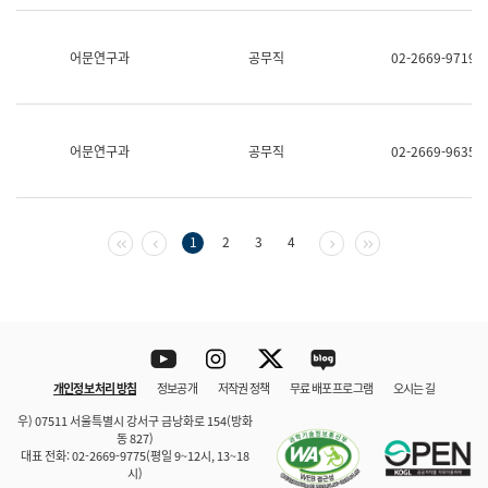
보
과
한
어문연구과
공무직
02-2669-9719
국
어
진
흥
과
어문연구과
공무직
02-2669-9635
수
어
점
자
진
첫 페이지
이전 페이지
다음 페이지
마지막 페이지
1
2
3
4
흥
과
Youtube
Instagram
Twitter
blog
개인정보 처리 방침
정보공개
저작권 정책
무료 배포 프로그램
오시는 길
바로 가기
문체부와 소속기관
우) 07511 서울특별시 강서구 금낭화로 154(방화
동 827)
대표 전화: 02-2669-9775(평일 9~12시, 13~18
시)