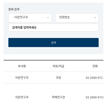
립
국
F
항목 검색
어
o
원
- 어문연구과
전화번호
r
조
m
직
도
국
어
원
원
장
기
획
연
수
부서명
직위/직급
전화
부
기
조
획
어문연구과
과장
02-2669-9711
직
운
및
영
업
과
무
공
소
공
어문연구과
학예연구관
02-2669-9718
개
언
(부
어
서
과