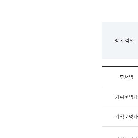
국
립
국
어
원
F
항목 검색
조
o
직
r
도
m
국
어
부서명
원
원
조
장
기획운영과
직
기
및
획
업
연
기획운영과
무
수
소
부
개
기