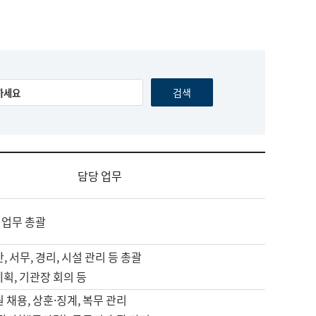
담당 업무
 업무 총괄
, 서무, 경리, 시설 관리 등 총괄
계획, 기관장 회의 등
원 채용, 상훈·징계, 복무 관리