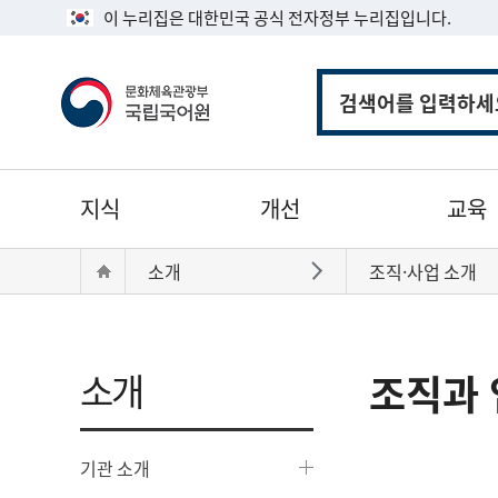
이 누리집은 대한민국 공식 전자정부 누리집입니다.
통
합
검
색
주
지식
개선
교육
메
뉴
현
Home
소개
조직·사업 소개
바로가기
재
위
치:
소개
조직과 
기관 소개