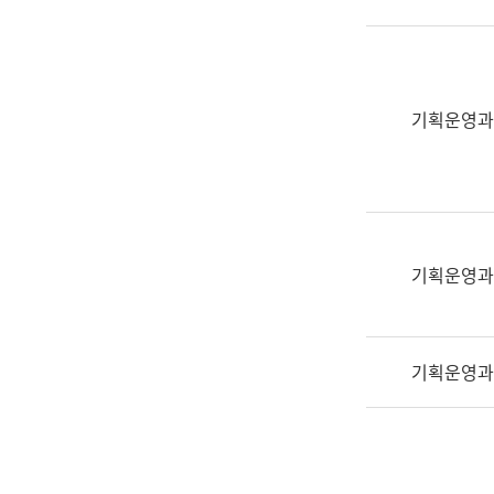
실
어
문
연
구
기획운영과
과
어
문
연
구
과
기획운영과
(사
전
팀)
기획운영과
언
어
정
보
과