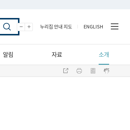
누리집 안내 지도
ENGLISH
전체 
축소
확대
알림
자료
소개
주소 복사
프린트
점자파일 내려받기
점자뷰어 보