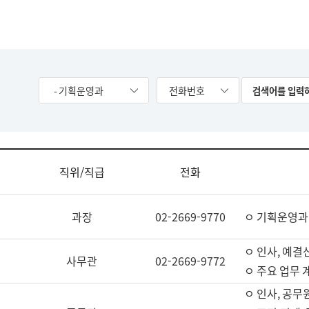
- 기획운영과
전화번호
직위/직급
전화
과장
02-2669-9770
ㅇ 기획운영과
ㅇ 인사, 예결산
사무관
02-2669-9772
ㅇ 주요 업무 
ㅇ 인사, 공무