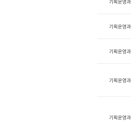
기획운영과
(부
획
서
운
명,
영
직
기획운영과
과
위/
공
직
공
급,
언
기획운영과
전
어
화,
과
담
교
당
육
기획운영과
업
연
무)
수
과
어
문
기획운영과
연
구