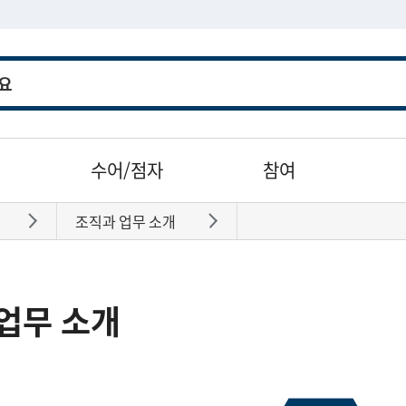
수어/점자
참여
조직과 업무 소개
바로가기
바로가기
업무 소개