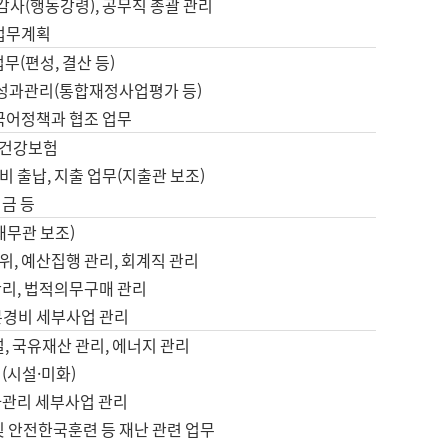
 감사(행동강령), 공무직 총괄 관리
 업무계획
업무(편성, 결산 등)
, 성과관리(통합재정사업평가 등)
 국어정책과 협조 업무
, 건강보험
 출납, 지출 업무(지출관 보조)
금 등
재무관 보조)
, 예산집행 관리, 회계직 관리
관리, 법적의무구매 관리
본경비 세부사업 관리
설, 국유재산 관리, 에너지 관리
(시설·미화)
사관리 세부사업 관리
및 안전한국훈련 등 재난 관련 업무