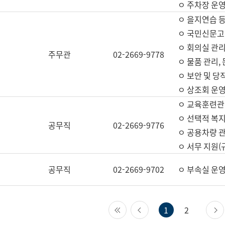
ㅇ 주차장 운
ㅇ 을지연습 
ㅇ 국민신문고,
ㅇ 회의실 관리
주무관
02-2669-9778
ㅇ 물품 관리,
ㅇ 보안 및 당
ㅇ 상조회 운
ㅇ 교육훈련관
ㅇ 선택적 복지
공무직
02-2669-9776
ㅇ 공용차량 관
ㅇ 서무 지원(
공무직
02-2669-9702
ㅇ 부속실 운
첫 페이지
이전 페이지
1
2