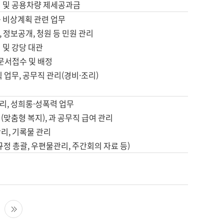
영 및 공용차량 제세공과금
등 비상계획 관련 업무
 정보공개, 청원 등 민원 관리
 및 강당 대관
 문서접수 및 배정
직 업무, 공무직 관리(경비·조리)
영
리, 성희롱·성폭력 업무
(맞춤형 복지), 과 공무직 급여 관리
리, 기록물 관리
규정 총괄, 우편물관리, 주간회의 자료 등)
영
다음 페이지
마지막 페이지