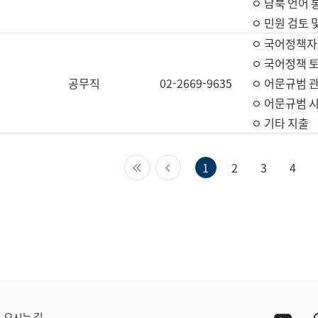
ㅇ 남북 언어 
ㅇ 민원 검토 
ㅇ 국어정책자
ㅇ 국어정책 
공무직
02-2669-9635
ㅇ 어문규범 
ㅇ 어문규범 
ㅇ 기타 지출
첫 페이지
이전 페이지
1
2
3
4
Yout
오시는 길