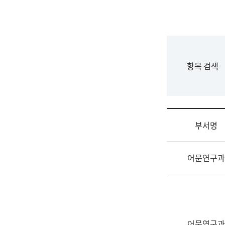
국
립
국
어
원
F
항목 검색
조
o
직
r
도
m
국
어
부서명
원
원
조
장
어문연구과
직
기
및
획
업
연
무
수
소
부
개
기
어문연구과