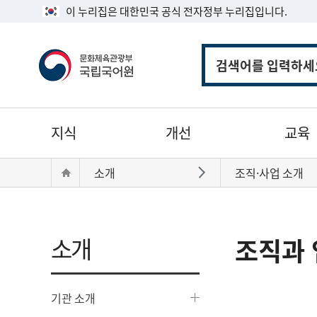
이 누리집은 대한민국 공식 전자정부 누리집입니다.
통
합
검
색
주
지식
개선
교육
메
뉴
현
Home
소개
조직·사업 소개
바로가기
재
위
치:
소개
조직과 
기관 소개