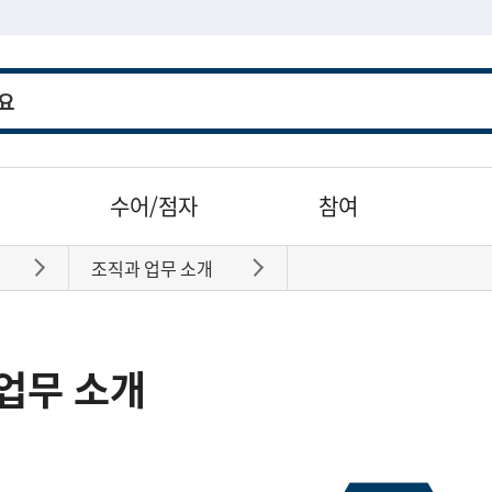
수어/점자
참여
조직과 업무 소개
바로가기
바로가기
업무 소개