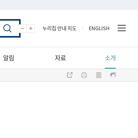
누리집 안내 지도
ENGLISH
전체 
축소
확대
알림
자료
소개
주소 복사
프린트
점자파일 내려받기
점자뷰어 보