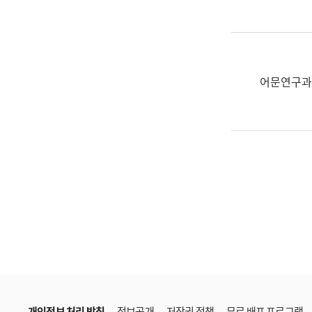
한
국
어
진
흥
어문연구과
과
수
어
점
자
진
흥
과
개인정보 처리 방침
정보공개
저작권 정책
무료 배포 프로그램