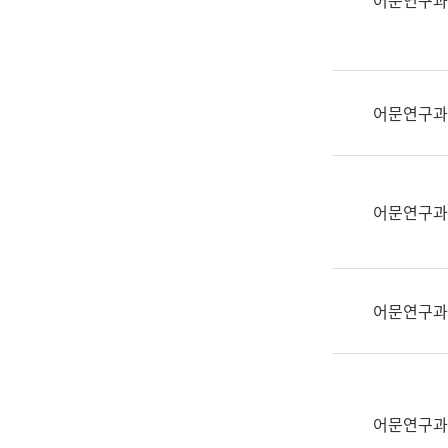
어문연구과
실
어
문
연
구
어문연구과
과
어
문
연
어문연구과
구
과
(사
전
어문연구과
팀)
언
어
정
보
어문연구과
과