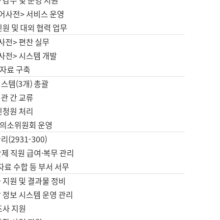
 감수 및 운영 지원
국어사전> 서비스 운영
민원 및 대외 협력 업무
사전> 편찬 실무
사전> 시스템 개발
자료 구축
스템(3개) 총괄
관 간 교류
민청원 처리
의소위원회 운영
(2931-300)
제 직원 급여·복무 관리
 자료 수합 등 부서 서무
 지원 및 결과물 정비
 정보 시스템 운영 관리
조사 지원