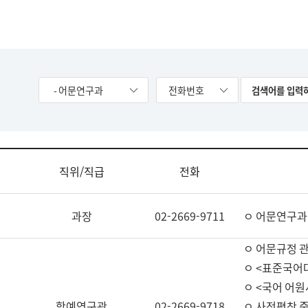
- 어문연구과
전화번호
직위/직급
전화
과장
02-2669-9711
ㅇ 어문연구과
ㅇ 어문규정 
ㅇ <표준국어
ㅇ <국어 어원
학예연구관
02-2669-9718
ㅇ 사전편찬 