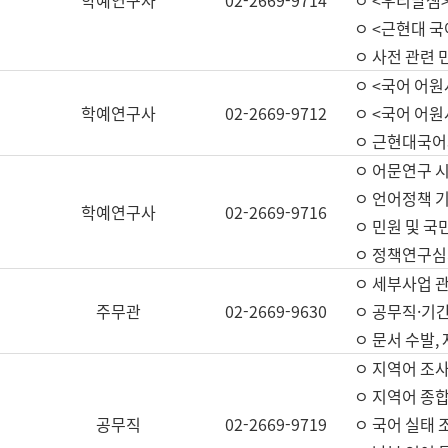
학예연구사
02-2669-9714
ㅇ <우리말샘>
ㅇ <근현대 
ㅇ 사전 관련 
ㅇ <국어 어원
학예연구사
02-2669-9712
ㅇ <국어 어원
ㅇ 근현대국어
ㅇ 어문연구 시
ㅇ 언어정책 기
학예연구사
02-2669-9716
ㅇ 민원 및 국
ㅇ 정책연구심
ㅇ 세부사업 관리
주무관
02-2669-9630
ㅇ 공무직·기간
ㅇ 문서 수발,
ㅇ 지역어 조사
ㅇ 지역어 종합
공무직
02-2669-9719
ㅇ 국어 실태 