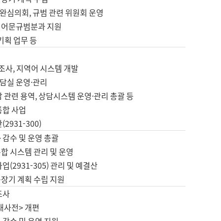
완심의회, 규범 관련 위원회 운영
 어문규범분과 지원
 기획 업무 등
업
 조사, 지역어 시스템 개발
담실 운영·관리
 관련 용역, 상담시스템 운영·관리 총괄 등
통합 사업
2931-300)
 감수 및 운영 총괄
합 시스템 관리 및 운영
업(2931-305) 관리 및 예결산
중장기 계획 수립 지원
조사
대사전> 개편