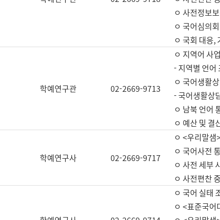
ㅇ 사전정보보
ㅇ 국어심의회
ㅇ 국회 대응,
ㅇ 지역어 사
- 지역별 언어
ㅇ 국어생활상
학예연구관
02-2669-9713
- 국어생활상담
ㅇ 남북 언어 
ㅇ 예산 및 결산(
ㅇ <우리말샘>
ㅇ 국어사전 통
학예연구사
02-2669-9717
ㅇ 사전 세부 사
ㅇ 사전편찬 
ㅇ 국어 실태 
ㅇ <표준국어