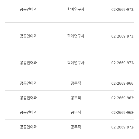
명,
교
공공언어과
학예연구사
02-2669-9738
직
육
위/
연
직
수
급,
과
전
어
공공언어과
학예연구사
02-2669-9733
화,
문
담
연
당
구
업
실
무)
어
공공언어과
학예연구사
02-2669-9724
문
연
구
과
공공언어과
공무직
02-2669-9667
어
문
연
공공언어과
공무직
02-2669-9639
구
과
(사
공공언어과
공무직
02-2669-9680
전
팀)
언
공공언어과
공무직
02-2669-9728
어
정