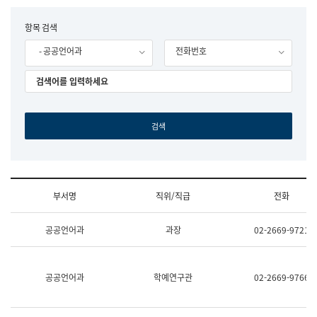
립
국
F
항목 검색
어
o
원
- 공공언어과
전화번호
r
조
m
직
도
국
어
원
원
장
기
획
연
수
부서명
직위/직급
전화
부
기
조
획
공공언어과
과장
02-2669-9721
직
운
및
영
업
과
무
공
공공언어과
학예연구관
02-2669-9766
소
공
개
언
(부
어
서
과