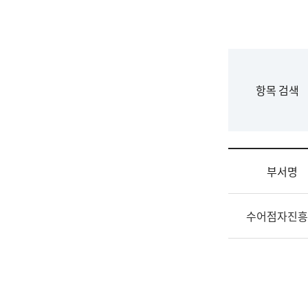
국
립
국
어
원
F
항목 검색
조
o
직
r
도
m
국
어
부서명
원
원
조
장
수어점자진흥
직
기
및
획
업
연
무
수
소
부
개
기