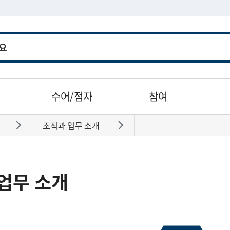
수어/점자
참여
조직과 업무 소개
바로가기
바로가기
업무 소개