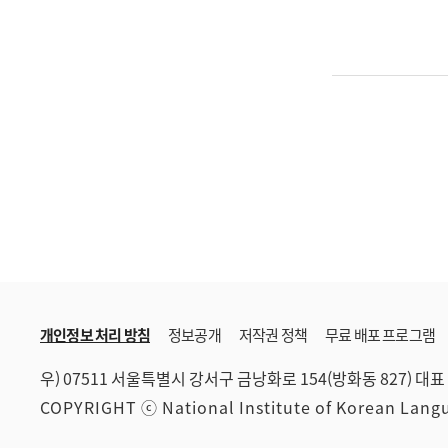
개인정보 처리 방침
정보공개
저작권 정책
무료 배포 프로그램
우) 07511 서울특별시 강서구 금낭화로 154(방화동 827)
대표 
COPYRIGHT ⓒ National Institute of Korean Lan