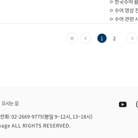
ㅇ 한국수어 활
ㅇ 수어 영상 
ㅇ 수어 관련 
첫 페이지
이전 페이지
1
2
Yout
오시는 길
전화: 02-2669-9775(평일 9~12시, 13~18시)
guage ALL RIGHTS RESERVED.