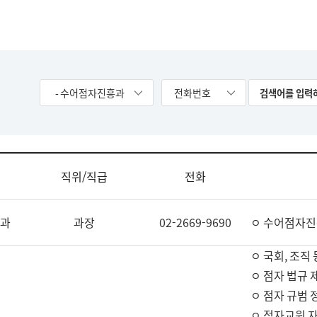
- 수어점자진흥과
전화번호
직위/직급
전화
과
과장
02-2669-9690
ㅇ 수어점자진
ㅇ 국회, 조직 
ㅇ 점자 법규 
ㅇ 점자 규범 
ㅇ 점자교원 