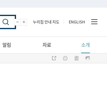
누리집 안내 지도
ENGLISH
전체 
축소
확대
알림
자료
소개
주소 복사
프린트
점자파일 내려받기
점자뷰어 보