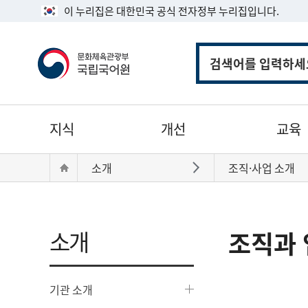
이 누리집은 대한민국 공식 전자정부 누리집입니다.
통
합
검
색
주
지식
개선
교육
메
뉴
현
Home
소개
조직·사업 소개
바로가기
재
위
치:
소개
조직과 
기관 소개