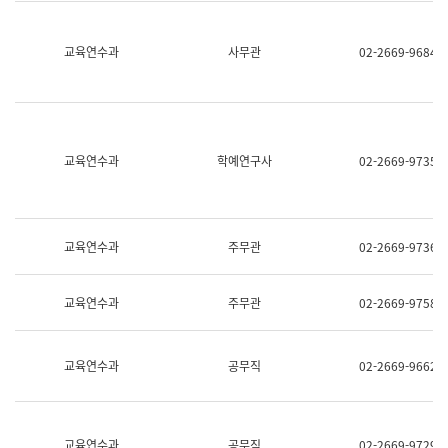
명,
교
직
육
위/
연
교육연수과
사무관
02-2669-9684
직
수
급,
과
전
어
화,
문
담
연
당
구
교육연수과
학예연구사
02-2669-9735
업
실
무)
어
문
연
구
교육연수과
주무관
02-2669-9736
과
어
문
교육연수과
주무관
02-2669-9758
연
구
과
(사
교육연수과
공무직
02-2669-9662
전
팀)
언
어
정
교육연수과
공무직
02-2669-9729