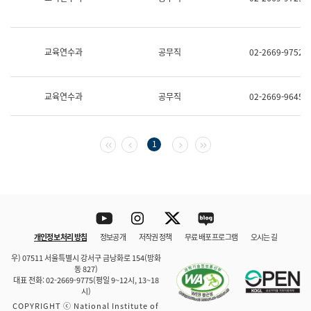
보
과
한
국
교육연수과
공무직
02-2669-9752
어
진
흥
과
교육연수과
공무직
02-2669-9645
수
어
점
자
첫 페이지
이전 페이지
다음 페이지
마지막 페이지
1
진
흥
과
Youtube
Instagram
Twitter
blog
개인정보 처리 방침
정보공개
저작권 정책
무료 배포 프로그램
오시는 길
바로 가기
문체부와 소속기관
우) 07511 서울특별시 강서구 금낭화로 154(방화
동 827)
대표 전화: 02-2669-9775(평일 9~12시, 13~18
시)
COPYRIGHT ⓒ National Institute of