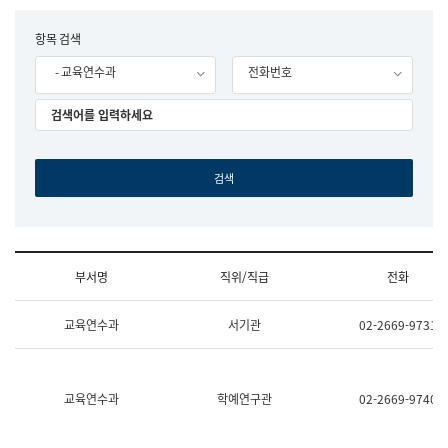
립
국
F
항목 검색
어
o
원
- 교육연수과
전화번호
r
조
m
직
도
국
어
원
원
장
기
획
연
수
부서명
직위/직급
전화
부
기
조
획
교육연수과
서기관
02-2669-9731
직
운
및
영
업
과
무
공
소
공
교육연수과
학예연구관
02-2669-9740
개
언
(부
어
서
과