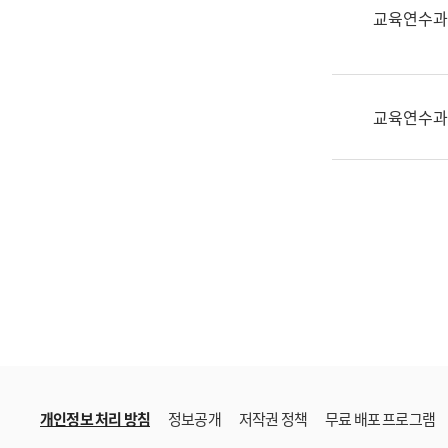
한
교육연수과
국
어
진
흥
교육연수과
과
수
어
점
자
진
흥
과
개인정보 처리 방침
정보공개
저작권 정책
무료 배포 프로그램