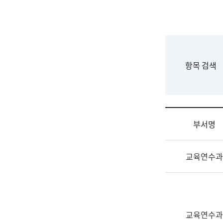
국
립
국
어
원
F
항목 검색
조
o
직
r
도
m
국
어
부서명
원
원
조
장
교육연수과
직
기
및
획
업
연
무
수
소
부
교육연수과
개
기