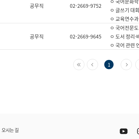
ㅇ 국어문화학
공무직
02-2669-9752
ㅇ 글쓰기 대회
ㅇ 교육연수과
ㅇ 국어전문도
공무직
02-2669-9645
ㅇ 도서 정리·
ㅇ 국어 관련
첫 페이지
이전 페이지
다
1
Yout
오시는 길