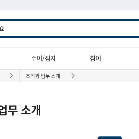
수어/점자
참여
조직과 업무 소개
바로가기
바로가기
업무 소개