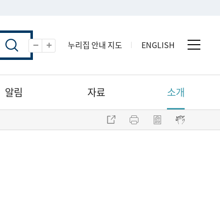
누리집 안내 지도
ENGLISH
전체 
축소
확대
알림
자료
소개
주소 복사
프린트
점자파일 내려받기
점자뷰어 보