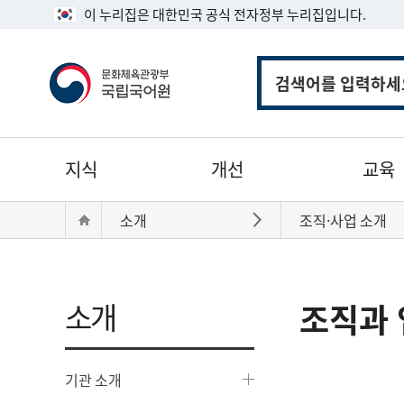
이 누리집은 대한민국 공식 전자정부 누리집입니다.
통
합
검
색
주
지식
개선
교육
메
뉴
현
Home
소개
조직·사업 소개
바로가기
재
위
치:
소개
조직과 
기관 소개