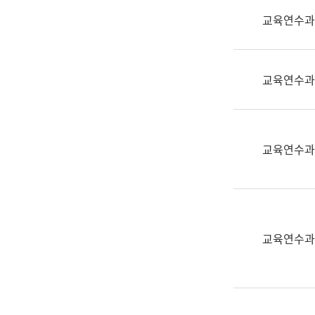
실
교육연수과
어
문
연
구
교육연수과
과
어
문
연
교육연수과
구
과
(사
전
팀)
교육연수과
언
어
정
보
과