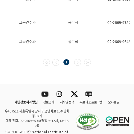
보
과
한
국
교육연수과
공무직
02-2669-9752
어
진
흥
과
교육연수과
공무직
02-2669-9645
수
어
점
자
첫 페이지
이전 페이지
다음 페이지
마지막 페이지
1
진
흥
과
Youtube
Instagram
Twitter
blog
개인정보 처리 방침
정보공개
저작권 정책
무료 배포 프로그램
오시는 길
바로 가기
문체부와 소속기관
우) 07511 서울특별시 강서구 금낭화로 154(방화
동 827)
대표 전화: 02-2669-9775(평일 9~12시, 13~18
시)
COPYRIGHT ⓒ National Institute of