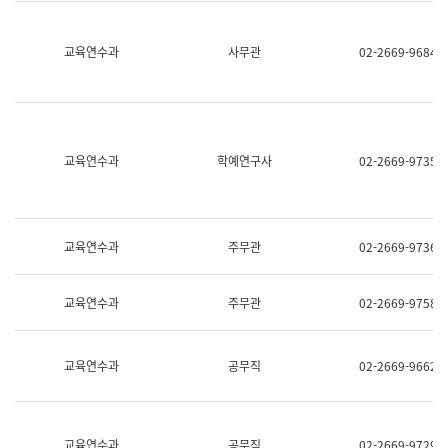
명,
교
직
육
위/
연
교육연수과
사무관
02-2669-9684
직
수
급,
과
전
어
화,
문
담
연
당
구
교육연수과
학예연구사
02-2669-9735
업
실
무)
어
문
연
구
교육연수과
주무관
02-2669-9736
과
어
문
교육연수과
주무관
02-2669-9758
연
구
과
(사
교육연수과
공무직
02-2669-9662
전
팀)
언
어
정
교육연수과
공무직
02-2669-9729