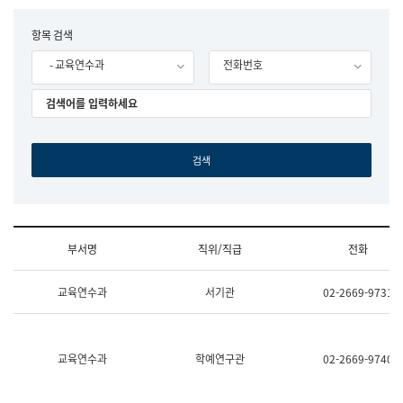
립
국
F
항목 검색
어
o
원
- 교육연수과
전화번호
r
조
m
직
도
국
어
원
원
장
기
획
연
수
부서명
직위/직급
전화
부
기
조
획
교육연수과
서기관
02-2669-9731
직
운
및
영
업
과
무
공
소
공
교육연수과
학예연구관
02-2669-9740
개
언
(부
어
서
과