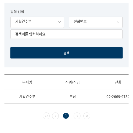
립
국
F
항목 검색
어
o
원
기획연수부
전화번호
r
조
m
직
도
국
어
원
원
장
기
획
연
수
부서명
직위/직급
전화
부
기
조
획
기획연수부
부장
02-2669-9730
직
운
및
영
업
과
무
공
첫 페이지
이전 페이지
다음 페이지
마지막 페이지
1
소
공
개
언
(부
어
서
과