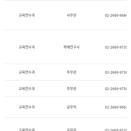
명,
교
직
육
위/
연
교육연수과
사무관
02-2669-9684
직
수
급,
과
전
어
화,
문
담
연
당
구
교육연수과
학예연구사
02-2669-9735
업
실
무)
어
문
연
구
교육연수과
주무관
02-2669-9736
과
어
문
교육연수과
주무관
02-2669-9758
연
구
과
(사
교육연수과
공무직
02-2669-9662
전
팀)
언
어
정
교육연수과
공무직
02-2669-9729