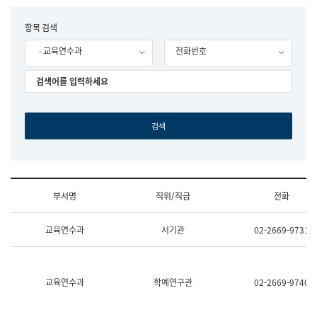
립
국
F
항목 검색
어
o
원
- 교육연수과
전화번호
r
조
m
직
도
국
어
원
원
장
기
획
연
수
부서명
직위/직급
전화
부
기
조
획
교육연수과
서기관
02-2669-9731
직
운
및
영
업
과
무
공
소
공
교육연수과
학예연구관
02-2669-9740
개
언
(부
어
서
과