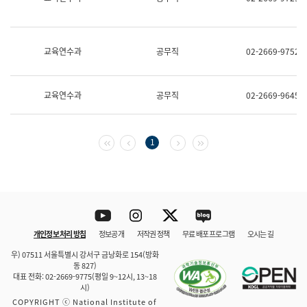
보
과
한
국
교육연수과
공무직
02-2669-9752
어
진
흥
과
교육연수과
공무직
02-2669-9645
수
어
점
자
첫 페이지
이전 페이지
다음 페이지
마지막 페이지
1
진
흥
과
Youtube
Instagram
Twitter
blog
개인정보 처리 방침
정보공개
저작권 정책
무료 배포 프로그램
오시는 길
바로 가기
문체부와 소속기관
우) 07511 서울특별시 강서구 금낭화로 154(방화
동 827)
대표 전화: 02-2669-9775(평일 9~12시, 13~18
시)
COPYRIGHT ⓒ National Institute of