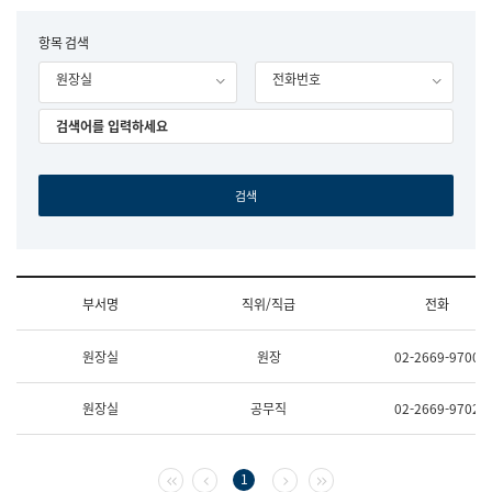
립
국
F
항목 검색
어
o
원
원장실
전화번호
r
조
m
직
도
국
어
원
원
장
기
획
연
수
부서명
직위/직급
전화
부
기
조
획
원장실
원장
02-2669-9700
직
운
및
영
업
과
원장실
공무직
02-2669-9702
무
공
소
공
개
언
(부
어
첫 페이지
이전 페이지
다음 페이지
마지막 페이지
1
서
과