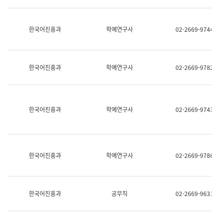
명,
교
직
육
위/
연
한국어진흥과
학예연구사
02-2669-9744
직
수
급,
과
전
어
화,
문
담
연
한국어진흥과
학예연구사
02-2669-9782
당
구
업
실
무)
어
문
연
한국어진흥과
학예연구사
02-2669-9743
구
과
어
문
연
한국어진흥과
학예연구사
02-2669-9786
구
과
(사
전
팀)
한국어진흥과
공무직
02-2669-9631
언
어
정