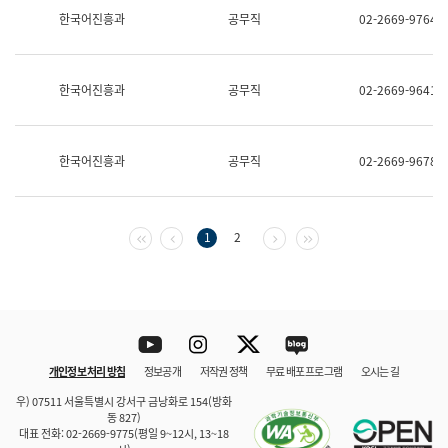
보
한국어진흥과
공무직
02-2669-9764
과
한
국
어
한국어진흥과
공무직
02-2669-9641
진
흥
과
수
한국어진흥과
공무직
02-2669-9678
어
점
자
진
흥
첫 페이지
이전 페이지
다음 페이지
마지막 페이지
1
2
과
Youtube
Instagram
Twitter
blog
개인정보 처리 방침
정보공개
저작권 정책
무료 배포 프로그램
오시는 길
바로 가기
문체부와 소속기관
우) 07511 서울특별시 강서구 금낭화로 154(방화
동 827)
대표 전화: 02-2669-9775(평일 9~12시, 13~18