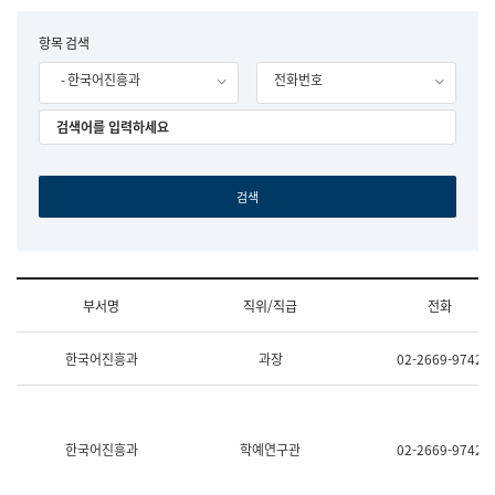
립
국
F
항목 검색
어
o
원
- 한국어진흥과
전화번호
r
조
m
직
도
국
어
원
원
장
기
획
연
수
부서명
직위/직급
전화
부
기
조
획
한국어진흥과
과장
02-2669-9742
직
운
및
영
업
과
무
공
소
공
한국어진흥과
학예연구관
02-2669-9742
개
언
(부
어
서
과