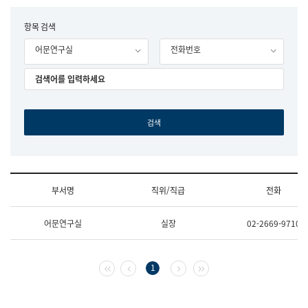
립
국
F
항목 검색
어
o
원
어문연구실
전화번호
r
조
m
직
도
국
어
원
원
장
기
획
연
수
부서명
직위/직급
전화
부
기
조
획
어문연구실
실장
02-2669-9710
직
운
및
영
업
과
무
공
첫 페이지
이전 페이지
다음 페이지
마지막 페이지
1
소
공
개
언
(부
어
서
과