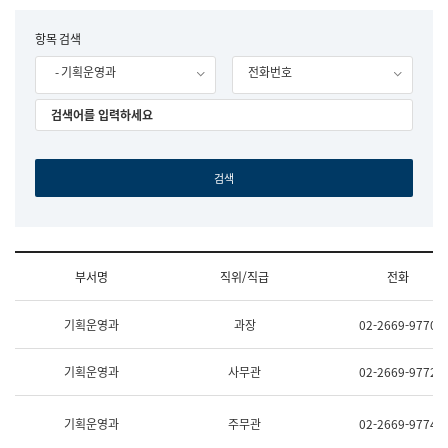
립
국
F
항목 검색
어
o
원
- 기획운영과
전화번호
r
조
m
직
도
국
어
원
원
장
기
획
연
수
부서명
직위/직급
전화
부
기
조
획
기획운영과
과장
02-2669-9770
직
운
및
영
업
과
기획운영과
사무관
02-2669-9772
무
공
소
공
개
언
기획운영과
주무관
02-2669-9774
(부
어
서
과