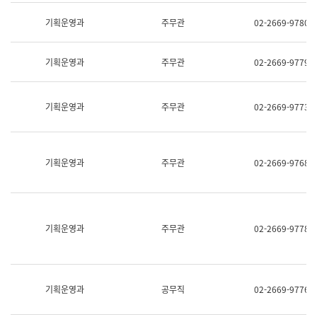
명,
교
직
기획운영과
주무관
02-2669-9780
육
위/
연
직
수
급,
과
기획운영과
주무관
02-2669-9779
전
어
화,
문
담
연
당
기획운영과
주무관
02-2669-9773
구
업
실
무)
어
문
연
기획운영과
주무관
02-2669-9768
구
과
어
문
연
구
기획운영과
주무관
02-2669-9778
과
(사
전
팀)
언
기획운영과
공무직
02-2669-9776
어
정