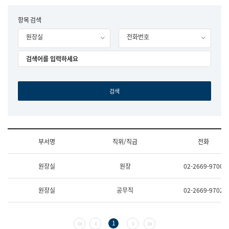
립
국
F
항목 검색
어
o
원
원장실
전화번호
r
조
m
직
도
국
어
원
원
장
기
획
연
수
부서명
직위/직급
전화
부
기
조
획
원장실
원장
02-2669-9700
직
운
및
영
업
과
원장실
공무직
02-2669-9702
무
공
소
공
개
언
(부
어
첫 페이지
이전 페이지
다음 페이지
마지막 페이지
1
서
과