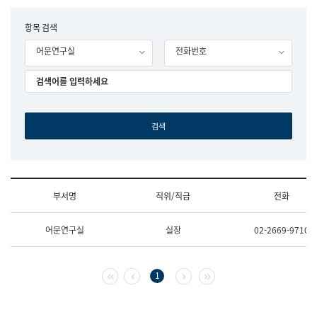
립
국
F
항목 검색
어
o
원
어문연구실
전화번호
r
조
m
직
도
국
어
원
원
장
기
획
연
수
부서명
직위/직급
전화
부
기
조
획
어문연구실
실장
02-2669-9710
직
운
및
영
업
과
무
공
첫 페이지
이전 페이지
다음 페이지
마지막 페이지
1
소
공
개
언
(부
어
서
과