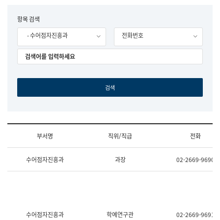
립
국
F
항목 검색
어
o
원
- 수어점자진흥과
전화번호
r
조
m
직
도
국
어
원
원
장
기
획
연
수
부서명
직위/직급
전화
부
기
조
획
수어점자진흥과
과장
02-2669-9690
직
운
및
영
업
과
무
공
소
공
개
언
(부
어
수어점자진흥과
학예연구관
02-2669-9691
서
과