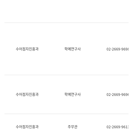
명,
교
직
육
위/
연
직
수
급,
과
전
어
화,
문
담
연
당
구
수어점자진흥과
학예연구사
02-2669-9698
업
실
무)
어
문
연
구
과
어
문
연
수어점자진흥과
학예연구사
02-2669-9696
구
과
(사
전
팀)
언
어
수어점자진흥과
주무관
02-2669-9613
정