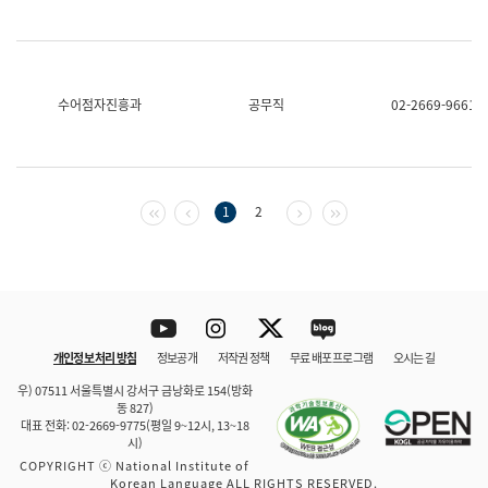
수어점자진흥과
공무직
02-2669-9661
첫 페이지
이전 페이지
다음 페이지
마지막 페이지
1
2
Youtube
Instagram
Twitter
blog
개인정보 처리 방침
정보공개
저작권 정책
무료 배포 프로그램
오시는 길
바로 가기
문체부와 소속기관
우) 07511 서울특별시 강서구 금낭화로 154(방화
동 827)
대표 전화: 02-2669-9775(평일 9~12시, 13~18
시)
COPYRIGHT ⓒ National Institute of
Korean Language ALL RIGHTS RESERVED.