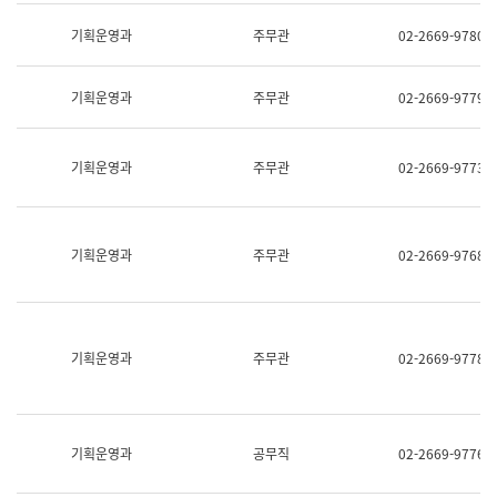
명,
교
직
기획운영과
주무관
02-2669-9780
육
위/
연
직
수
급,
과
기획운영과
주무관
02-2669-9779
전
어
화,
문
담
연
당
기획운영과
주무관
02-2669-9773
구
업
실
무)
어
문
연
기획운영과
주무관
02-2669-9768
구
과
어
문
연
구
기획운영과
주무관
02-2669-9778
과
(사
전
팀)
언
기획운영과
공무직
02-2669-9776
어
정