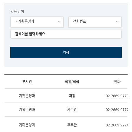
립
국
F
항목 검색
어
o
원
- 기획운영과
전화번호
r
조
m
직
도
국
어
원
원
장
기
획
연
수
부서명
직위/직급
전화
부
기
조
획
기획운영과
과장
02-2669-9770
직
운
및
영
업
과
기획운영과
사무관
02-2669-9772
무
공
소
공
개
언
기획운영과
주무관
02-2669-9774
(부
어
서
과