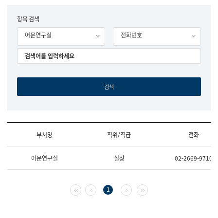
립
국
F
항목 검색
어
o
원
어문연구실
전화번호
r
조
m
직
도
국
어
원
원
장
기
획
연
수
부서명
직위/직급
전화
부
기
조
획
어문연구실
실장
02-2669-9710
직
운
및
영
업
과
무
공
첫 페이지
이전 페이지
다음 페이지
마지막 페이지
1
소
공
개
언
(부
어
서
과