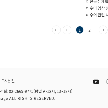
ㅇ 한국수어 활
ㅇ 수어 영상 
ㅇ 수어 관련 
첫 페이지
이전 페이지
1
2
Yout
오시는 길
전화: 02-2669-9775(평일 9~12시, 13~18시)
guage ALL RIGHTS RESERVED.