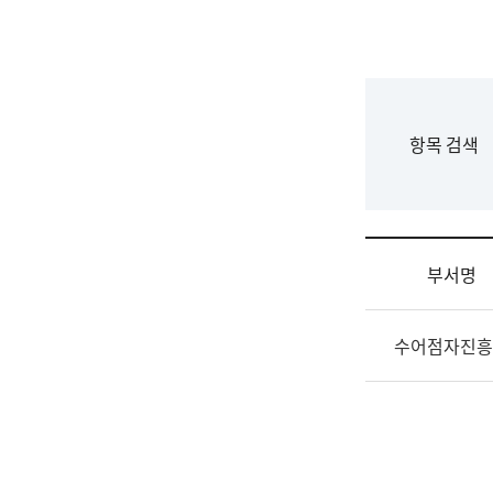
국
립
국
어
원
F
항목 검색
조
o
직
r
도
m
국
어
부서명
원
원
조
장
수어점자진흥
직
기
및
획
업
연
무
수
소
부
개
기