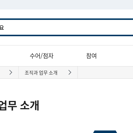
수어/점자
참여
조직과 업무 소개
바로가기
바로가기
업무 소개