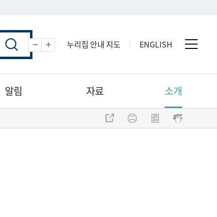
누리집 안내 지도
ENGLISH
전체 
축소
확대
알림
자료
소개
주소 복사
프린트
점자파일 내려받기
점자뷰어 보