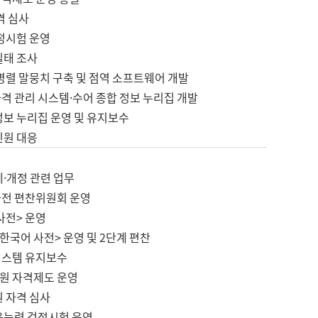
격 심사
검정시험 운영
실태 조사
병렬 말뭉치 구축 및 점역 소프트웨어 개발
격 관리 시스템·수어 종합 정보 누리집 개발
정보 누리집 운영 및 유지보수
민원 대응
제·개정 관련 업무
사전 편찬위원회 운영
사전> 운영
한국어 사전> 운영 및 2단계 편찬
시스템 유지보수
원 자격제도 운영
원 자격 심사
육능력 검정시험 운영