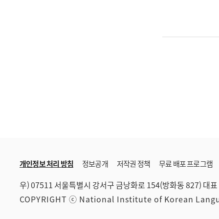
개인정보 처리 방침
정보공개
저작권 정책
무료 배포 프로그램
우) 07511 서울특별시 강서구 금낭화로 154(방화동 827)
대표 
COPYRIGHT ⓒ National Institute of Korean Lan