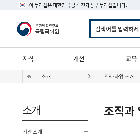
이 누리집은 대한민국 공식 전자정부 누리집입니다.
통
합
검
색
주
지식
개선
교육
메
뉴
현
Home
소개
조직·사업 소개
바로가기
재
위
치:
소개
조직과 
기관 소개