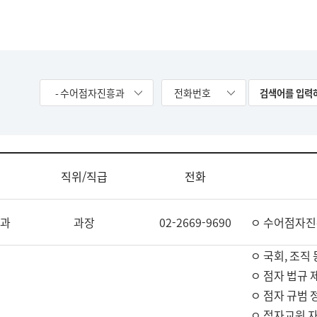
- 수어점자진흥과
전화번호
직위/직급
전화
과
과장
02-2669-9690
ㅇ 수어점자진
ㅇ 국회, 조직 
ㅇ 점자 법규 
ㅇ 점자 규범 
ㅇ 점자교원 