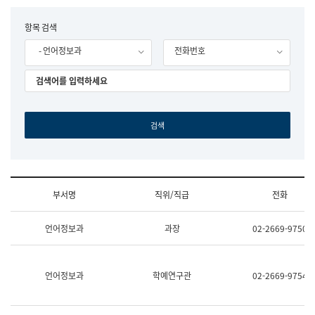
립
국
F
항목 검색
어
o
원
- 언어정보과
전화번호
r
조
m
직
도
국
어
원
원
장
기
획
연
수
부서명
직위/직급
전화
부
기
조
획
언어정보과
과장
02-2669-9750
직
운
및
영
업
과
무
공
언어정보과
학예연구관
02-2669-9754
소
공
개
언
(부
어
서
과