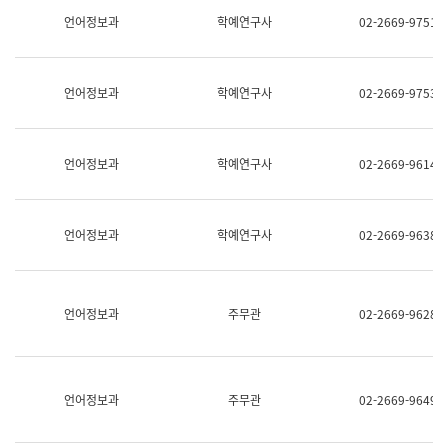
명,
교
언어정보과
학예연구사
02-2669-9751
직
육
위/
연
직
수
급,
과
언어정보과
학예연구사
02-2669-9753
전
어
화,
문
담
연
당
구
언어정보과
학예연구사
02-2669-9614
업
실
무)
어
문
연
언어정보과
학예연구사
02-2669-9638
구
과
어
문
연
언어정보과
주무관
02-2669-9628
구
과
(사
전
팀)
언어정보과
주무관
02-2669-9649
언
어
정