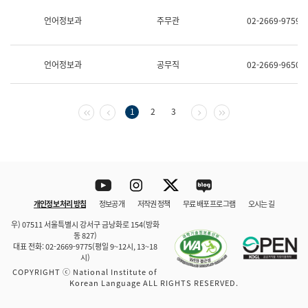
보
과
언어정보과
주무관
02-2669-9759
한
국
어
언어정보과
공무직
02-2669-9650
진
흥
과
수
첫 페이지
이전 페이지
다음 페이지
마지막 페이지
1
2
3
어
점
자
진
흥
과
Youtube
Instagram
Twitter
blog
개인정보 처리 방침
정보공개
저작권 정책
무료 배포 프로그램
오시는 길
바로 가기
문체부와 소속기관
우) 07511 서울특별시 강서구 금낭화로 154(방화
동 827)
대표 전화: 02-2669-9775(평일 9~12시, 13~18
시)
COPYRIGHT ⓒ National Institute of
Korean Language ALL RIGHTS RESERVED.