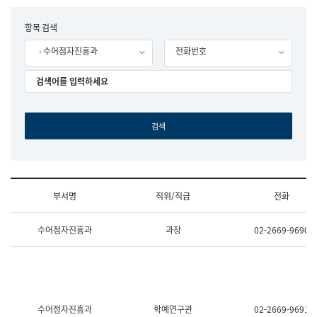
립
국
F
항목 검색
어
o
원
- 수어점자진흥과
전화번호
r
조
m
직
도
국
어
원
원
장
기
획
연
수
부서명
직위/직급
전화
부
기
조
획
수어점자진흥과
과장
02-2669-9690
직
운
및
영
업
과
무
공
소
공
개
언
(부
어
수어점자진흥과
학예연구관
02-2669-9691
서
과