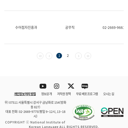
수어점자진흥과
공무직
02-2669-9661
첫 페이지
이전 페이지
다음 페이지
마지막 페이지
1
2
Youtube
Instagram
Twitter
blog
개인정보 처리 방침
정보공개
저작권 정책
무료 배포 프로그램
오시는 길
바로 가기
문체부와 소속기관
우) 07511 서울특별시 강서구 금낭화로 154(방화
동 827)
대표 전화: 02-2669-9775(평일 9~12시, 13~18
시)
COPYRIGHT ⓒ National Institute of
Korean Language ALL RIGHTS RESERVED.