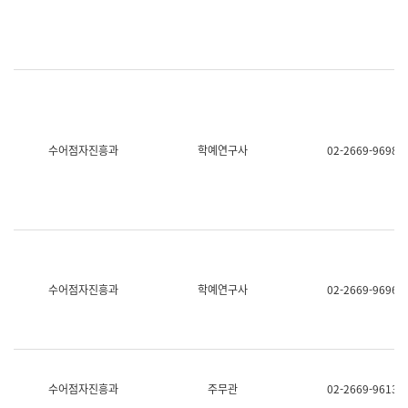
명,
교
직
육
위/
연
직
수
급,
과
전
어
화,
문
담
연
당
구
수어점자진흥과
학예연구사
02-2669-9698
업
실
무)
어
문
연
구
과
어
문
연
수어점자진흥과
학예연구사
02-2669-9696
구
과
(사
전
팀)
언
어
수어점자진흥과
주무관
02-2669-9613
정