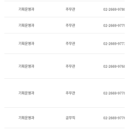
명,
교
직
기획운영과
주무관
02-2669-9780
육
위/
연
직
수
급,
과
기획운영과
주무관
02-2669-9779
전
어
화,
문
담
연
당
기획운영과
주무관
02-2669-9773
구
업
실
무)
어
문
연
기획운영과
주무관
02-2669-9768
구
과
어
문
연
구
기획운영과
주무관
02-2669-9778
과
(사
전
팀)
언
기획운영과
공무직
02-2669-9776
어
정