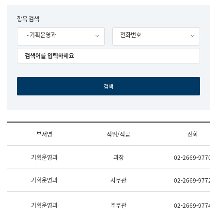
립
국
F
항목 검색
어
o
원
- 기획운영과
전화번호
r
조
m
직
도
국
어
원
원
장
기
획
연
수
부서명
직위/직급
전화
부
기
조
획
기획운영과
과장
02-2669-9770
직
운
및
영
업
과
기획운영과
사무관
02-2669-9772
무
공
소
공
개
언
기획운영과
주무관
02-2669-9774
(부
어
서
과