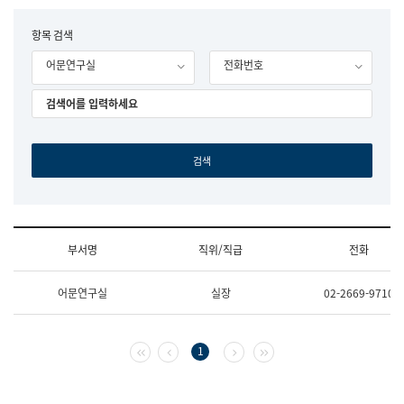
립
국
F
항목 검색
어
o
원
어문연구실
전화번호
r
조
m
직
도
국
어
원
원
장
기
획
연
수
부서명
직위/직급
전화
부
기
조
획
어문연구실
실장
02-2669-9710
직
운
및
영
업
과
무
공
첫 페이지
이전 페이지
다음 페이지
마지막 페이지
1
소
공
개
언
(부
어
서
과