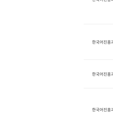
(부
획
서
운
명,
영
직
과
위/
공
직
공
급,
언
한국어진흥
전
어
화,
과
담
교
당
육
업
연
한국어진흥
무)
수
과
어
문
연
구
한국어진흥