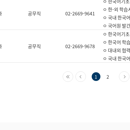
ㅇ 한국어기초
ㅇ 한-외 학습
과
공무직
02-2669-9641
ㅇ 국내 한국
ㅇ 국어원 발간
ㅇ 한국어기초
ㅇ 한국어 학
과
공무직
02-2669-9678
ㅇ 대내외 협력
ㅇ 국내 한국
첫 페이지
이전 페이지
1
2