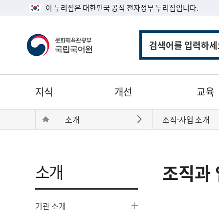
이 누리집은 대한민국 공식 전자정부 누리집입니다.
통
합
검
색
주
지식
개선
교육
메
뉴
현
Home
소개
조직·사업 소개
바로가기
재
위
치:
소개
조직과 
기관 소개