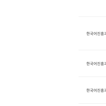
실
어
문
연
구
과
한국어진흥
어
문
연
구
과
한국어진흥
(사
전
팀)
언
어
한국어진흥
정
보
과