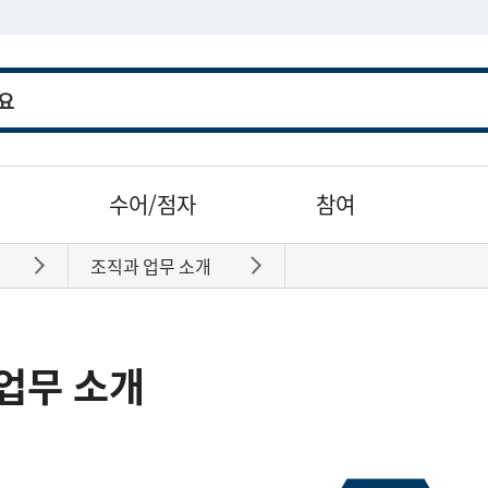
수어/점자
참여
조직과 업무 소개
바로가기
바로가기
업무 소개