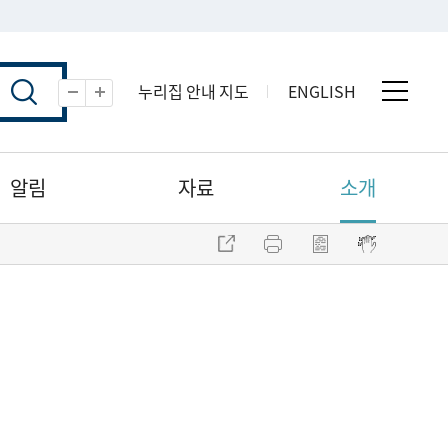
누리집 안내 지도
ENGLISH
전체 
축소
확대
알림
자료
소개
주소 복사
프린트
점자파일 내려받기
점자뷰어 보