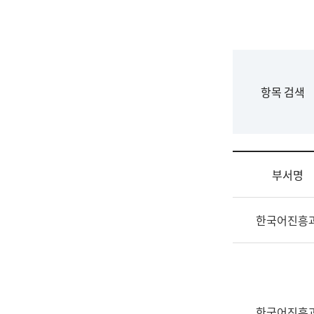
국
립
국
어
원
F
항목 검색
조
o
직
r
도
m
국
어
부서명
원
원
조
장
한국어진흥
직
기
및
획
업
연
무
수
소
부
개
기
한국어진흥