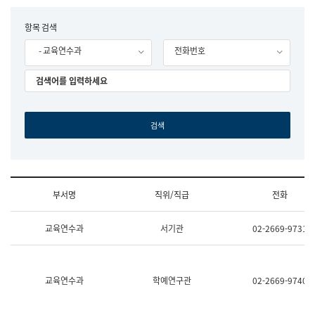
립
국
F
항목 검색
어
o
원
- 교육연수과
전화번호
r
조
m
직
도
국
어
원
원
장
기
획
연
수
부서명
직위/직급
전화
부
기
조
획
교육연수과
서기관
02-2669-9731
직
운
및
영
업
과
무
공
소
공
교육연수과
학예연구관
02-2669-9740
개
언
(부
어
서
과