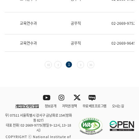
보
과
한
국
교육연수과
공무직
02-2669-9752
어
진
흥
과
교육연수과
공무직
02-2669-9645
수
어
점
자
첫 페이지
이전 페이지
다음 페이지
마지막 페이지
1
진
흥
과
Youtube
Instagram
Twitter
blog
개인정보 처리 방침
정보공개
저작권 정책
무료 배포 프로그램
오시는 길
바로 가기
문체부와 소속기관
우) 07511 서울특별시 강서구 금낭화로 154(방화
동 827)
대표 전화: 02-2669-9775(평일 9~12시, 13~18
시)
COPYRIGHT ⓒ National Institute of