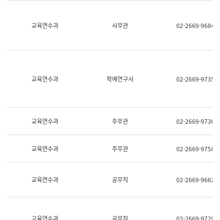
명,
교
직
육
위/
연
교육연수과
사무관
02-2669-9684
직
수
급,
과
전
어
화,
문
담
연
당
구
교육연수과
학예연구사
02-2669-9735
업
실
무)
어
문
연
구
교육연수과
주무관
02-2669-9736
과
어
문
교육연수과
주무관
02-2669-9758
연
구
과
(사
교육연수과
공무직
02-2669-9662
전
팀)
언
어
정
교육연수과
공무직
02-2669-9729