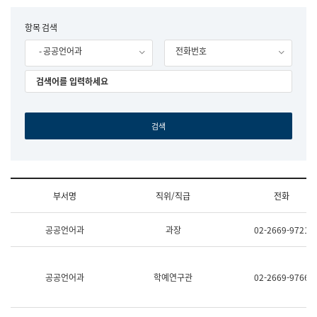
립
국
F
항목 검색
어
o
원
- 공공언어과
전화번호
r
조
m
직
도
국
어
원
원
장
기
획
연
수
부서명
직위/직급
전화
부
기
조
획
공공언어과
과장
02-2669-9721
직
운
및
영
업
과
무
공
공공언어과
학예연구관
02-2669-9766
소
공
개
언
(부
어
서
과