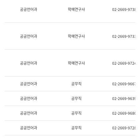
명,
교
공공언어과
학예연구사
02-2669-9738
직
육
위/
연
직
수
급,
과
전
어
공공언어과
학예연구사
02-2669-9733
화,
문
담
연
당
구
업
실
무)
어
공공언어과
학예연구사
02-2669-9724
문
연
구
과
공공언어과
공무직
02-2669-9667
어
문
연
공공언어과
공무직
02-2669-9639
구
과
(사
공공언어과
공무직
02-2669-9680
전
팀)
언
공공언어과
공무직
02-2669-9728
어
정