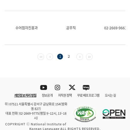
수어점자진흥과
공무직
02-2669-9661
첫 페이지
이전 페이지
다음 페이지
마지막 페이지
1
2
Youtube
Instagram
Twitter
blog
개인정보 처리 방침
정보공개
저작권 정책
무료 배포 프로그램
오시는 길
바로 가기
문체부와 소속기관
우) 07511 서울특별시 강서구 금낭화로 154(방화
동 827)
대표 전화: 02-2669-9775(평일 9~12시, 13~18
시)
COPYRIGHT ⓒ National Institute of
Korean Language ALL RIGHTS RESERVED.