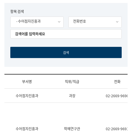
립
국
F
항목 검색
어
o
원
- 수어점자진흥과
전화번호
r
조
m
직
도
국
어
원
원
장
기
획
연
수
부서명
직위/직급
전화
부
기
조
획
수어점자진흥과
과장
02-2669-9690
직
운
및
영
업
과
무
공
소
공
개
언
(부
어
수어점자진흥과
학예연구관
02-2669-9691
서
과