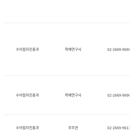
명,
교
직
육
위/
연
직
수
급,
과
전
어
화,
문
담
연
당
구
수어점자진흥과
학예연구사
02-2669-9698
업
실
무)
어
문
연
구
과
어
문
연
수어점자진흥과
학예연구사
02-2669-9696
구
과
(사
전
팀)
언
어
수어점자진흥과
주무관
02-2669-9613
정