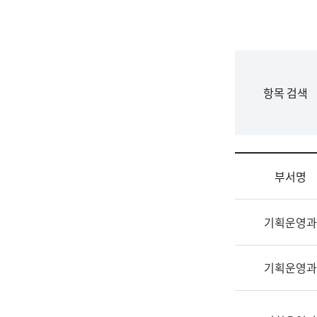
국
립
국
어
원
F
항목 검색
조
o
직
r
도
m
국
어
부서명
원
원
조
장
기획운영과
직
기
및
획
업
연
기획운영과
무
수
소
부
개
기