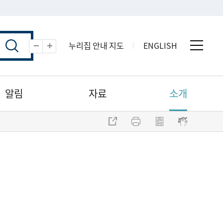
누리집 안내 지도
ENGLISH
전체 
축소
확대
알림
자료
소개
주소 복사
프린트
점자파일 내려받기
점자뷰어 보