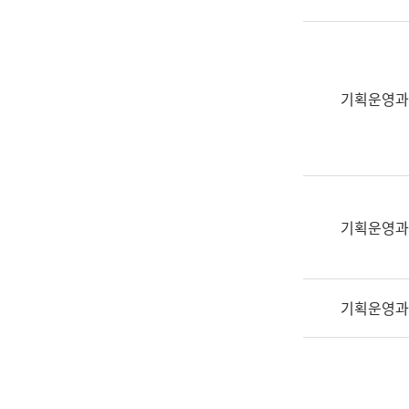
실
어
문
연
구
기획운영과
과
어
문
연
구
과
기획운영과
(사
전
팀)
기획운영과
언
어
정
보
과