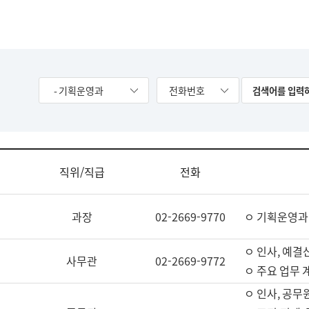
- 기획운영과
전화번호
직위/직급
전화
과장
02-2669-9770
ㅇ 기획운영과
ㅇ 인사, 예결산
사무관
02-2669-9772
ㅇ 주요 업무 
ㅇ 인사, 공무