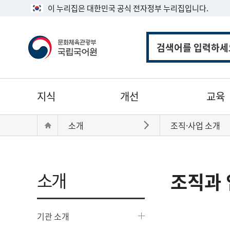
이 누리집은 대한민국 공식 전자정부 누리집입니다.
통
합
검
색
주
지식
개선
교육
메
뉴
현
Home
소개
조직·사업 소개
바로가기
재
위
치:
소개
조직과 
기관 소개