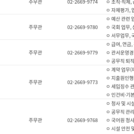
주무관
02-2669-9774
ㅇ 조직·직제,
ㅇ 자체평가,
ㅇ 예산 관련 
주무관
02-2669-9780
ㅇ 국회 업무
ㅇ 서무업무,
ㅇ 급여, 연금
주무관
02-2669-9779
ㅇ 관서운영경비
ㅇ 공무직 퇴직
ㅇ 계약 업무(
ㅇ 지출원인행위
주무관
02-2669-9773
ㅇ 세입징수 
ㅇ 인건비·기
ㅇ 청사 및 시
ㅇ 공무직 관리
주무관
02-2669-9768
ㅇ 국어원 청
ㅇ 시설 안전 