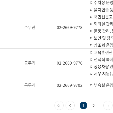
ㅇ 주차장 운
ㅇ 을지연습 
ㅇ 국민신문고,
ㅇ 회의실 관리
주무관
02-2669-9778
ㅇ 물품 관리,
ㅇ 보안 및 당
ㅇ 상조회 운
ㅇ 교육훈련관
ㅇ 선택적 복지
공무직
02-2669-9776
ㅇ 공용차량 관
ㅇ 서무 지원(
공무직
02-2669-9702
ㅇ 부속실 운
첫 페이지
이전 페이지
1
2