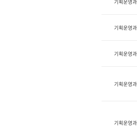
기획운영과
(부
획
서
운
명,
영
직
기획운영과
과
위/
공
직
공
급,
언
기획운영과
전
어
화,
과
담
교
당
육
기획운영과
업
연
무)
수
과
어
문
기획운영과
연
구