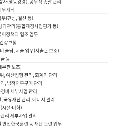
 감사(행동강령), 공무직 총괄 관리
 업무계획
업무(편성, 결산 등)
, 성과관리(통합재정사업평가 등)
 국어정책과 협조 업무
, 건강보험
 출납, 지출 업무(지출관 보조)
금 등
재무관 보조)
, 예산집행 관리, 회계직 관리
관리, 법적의무구매 관리
본경비 세부사업 관리
설, 국유재산 관리, 에너지 관리
(시설·미화)
사관리 세부사업 관리
및 안전한국훈련 등 재난 관련 업무