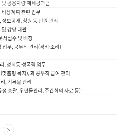
영 및 공용차량 제세공과금
등 비상계획 관련 업무
 정보공개, 청원 등 민원 관리
 및 강당 대관
 문서접수 및 배정
직 업무, 공무직 관리(경비·조리)
영
리, 성희롱·성폭력 업무
(맞춤형 복지), 과 공무직 급여 관리
리, 기록물 관리
규정 총괄, 우편물관리, 주간회의 자료 등)
영
다음 페이지
마지막 페이지