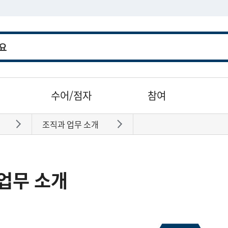
수어/점자
참여
조직과 업무 소개
바로가기
바로가기
업무 소개