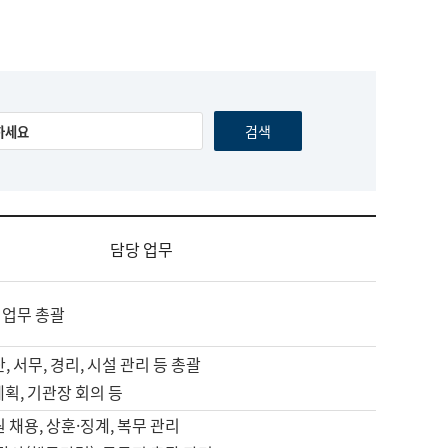
담당 업무
 업무 총괄
, 서무, 경리, 시설 관리 등 총괄
계획, 기관장 회의 등
원 채용, 상훈·징계, 복무 관리