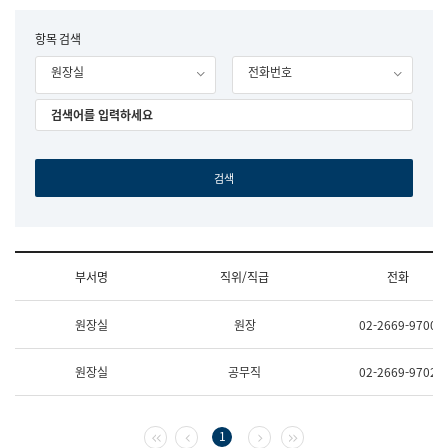
립
국
F
항목 검색
어
o
원
원장실
전화번호
r
조
m
직
도
국
어
원
원
장
기
획
연
수
부서명
직위/직급
전화
부
기
조
획
원장실
원장
02-2669-9700
직
운
및
영
업
과
원장실
공무직
02-2669-9702
무
공
소
공
개
언
(부
어
첫 페이지
이전 페이지
다음 페이지
마지막 페이지
1
서
과