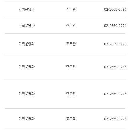
명,
교
직
기획운영과
주무관
02-2669-9780
육
위/
연
직
수
급,
과
기획운영과
주무관
02-2669-9779
전
어
화,
문
담
연
당
기획운영과
주무관
02-2669-9773
구
업
실
무)
어
문
연
기획운영과
주무관
02-2669-9768
구
과
어
문
연
구
기획운영과
주무관
02-2669-9778
과
(사
전
팀)
언
기획운영과
공무직
02-2669-9776
어
정