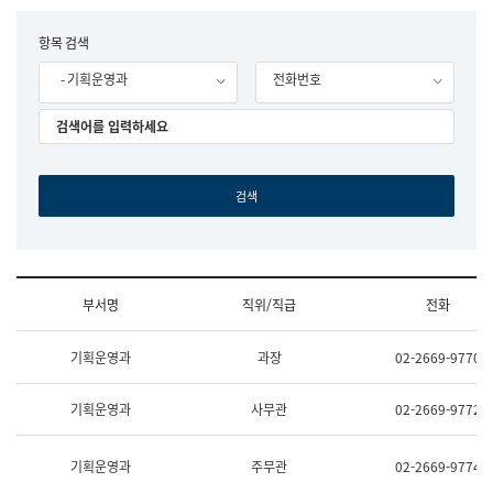
립
국
F
항목 검색
어
o
원
- 기획운영과
전화번호
r
조
m
직
도
국
어
원
원
장
기
획
연
수
부서명
직위/직급
전화
부
기
조
획
기획운영과
과장
02-2669-9770
직
운
및
영
업
과
기획운영과
사무관
02-2669-9772
무
공
소
공
개
언
기획운영과
주무관
02-2669-9774
(부
어
서
과