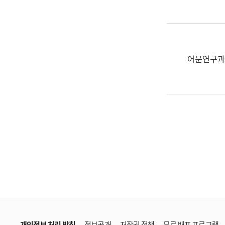
한
국
어
진
흥
어문연구과
과
수
어
점
자
진
흥
과
개인정보 처리 방침
정보공개
저작권 정책
무료 배포 프로그램