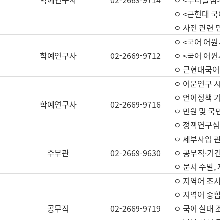
학예연구사
02-2669-9714
ㅇ <우리말샘>
ㅇ <근현대 
ㅇ 사전 관련 
ㅇ <국어 어원
학예연구사
02-2669-9712
ㅇ <국어 어원
ㅇ 근현대국어
ㅇ 어문연구 시
ㅇ 언어정책 기
학예연구사
02-2669-9716
ㅇ 민원 및 국
ㅇ 정책연구심
ㅇ 세부사업 관리
주무관
02-2669-9630
ㅇ 공무직·기간
ㅇ 문서 수발,
ㅇ 지역어 조사
ㅇ 지역어 종합
공무직
02-2669-9719
ㅇ 국어 실태 