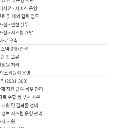
 감수 및 운영 지원
국어사전> 서비스 운영
민원 및 대외 협력 업무
사전> 편찬 실무
사전> 시스템 개발
자료 구축
스템(3개) 총괄
관 간 교류
민청원 처리
의소위원회 운영
(2931-300)
제 직원 급여·복무 관리
 자료 수합 등 부서 서무
 지원 및 결과물 정비
 정보 시스템 운영 관리
조사 지원