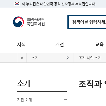
이 누리집은 대한민국 공식 전자정부 누리집입니다.
통
합
검
색
주
지식
개선
교육
메
뉴
현
Home
소개
조직·사업 소개
바로가기
재
위
치:
소개
조직과 
기관 소개