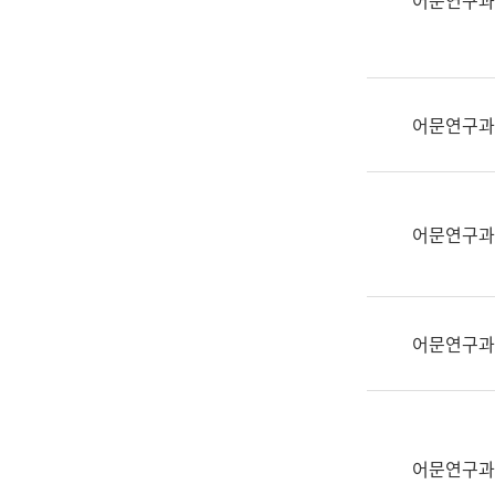
어문연구과
실
어
문
연
구
어문연구과
과
어
문
연
어문연구과
구
과
(사
전
어문연구과
팀)
언
어
정
보
어문연구과
과