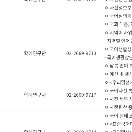
ㅇ 사전정보보
ㅇ 국어심의회
ㅇ 국회 대응,
ㅇ 지역어 사
- 지역별 언어
ㅇ 국어생활상
학예연구관
02-2669-9713
- 국어생활상담
ㅇ 남북 언어 
ㅇ 예산 및 결산(
ㅇ <우리말샘>
ㅇ 국어사전 통
학예연구사
02-2669-9717
ㅇ 사전 세부 사
ㅇ 사전편찬 
ㅇ 국어 실태 
ㅇ <표준국어