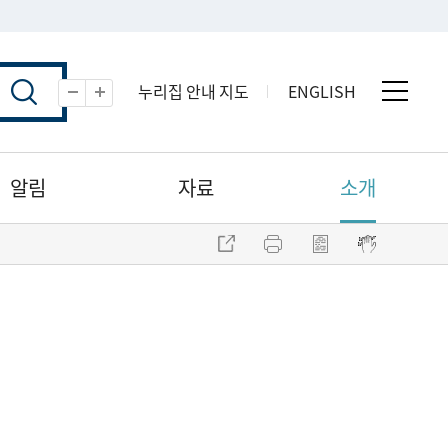
누리집 안내 지도
ENGLISH
전체 
축소
확대
알림
자료
소개
주소 복사
프린트
점자파일 내려받기
점자뷰어 보