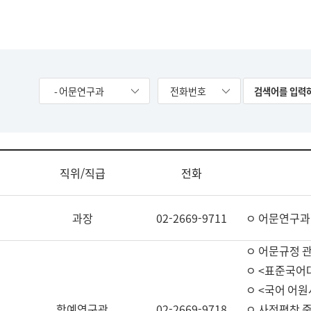
- 어문연구과
전화번호
직위/직급
전화
과장
02-2669-9711
ㅇ 어문연구과
ㅇ 어문규정 
ㅇ <표준국어
ㅇ <국어 어원
학예연구관
02-2669-9718
ㅇ 사전편찬 