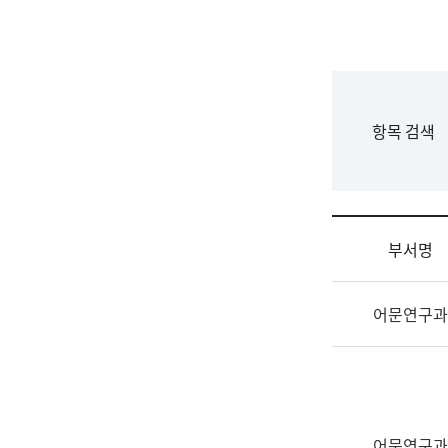
국
립
국
어
원
F
항목 검색
조
o
직
r
도
m
국
어
부서명
원
원
조
장
어문연구과
직
기
및
획
업
연
무
수
소
부
개
기
어문연구과