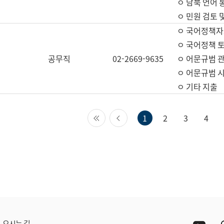
ㅇ 남북 언어 
ㅇ 민원 검토 
ㅇ 국어정책자
ㅇ 국어정책 
공무직
02-2669-9635
ㅇ 어문규범 
ㅇ 어문규범 
ㅇ 기타 지출
첫 페이지
이전 페이지
1
2
3
4
Yout
오시는 길