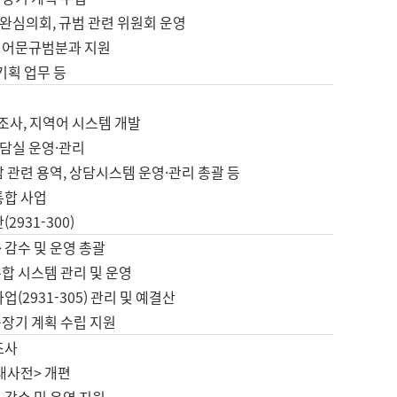
완심의회, 규범 관련 위원회 운영
 어문규범분과 지원
 기획 업무 등
업
 조사, 지역어 시스템 개발
담실 운영·관리
 관련 용역, 상담시스템 운영·관리 총괄 등
통합 사업
2931-300)
 감수 및 운영 총괄
합 시스템 관리 및 운영
업(2931-305) 관리 및 예결산
중장기 계획 수립 지원
조사
대사전> 개편