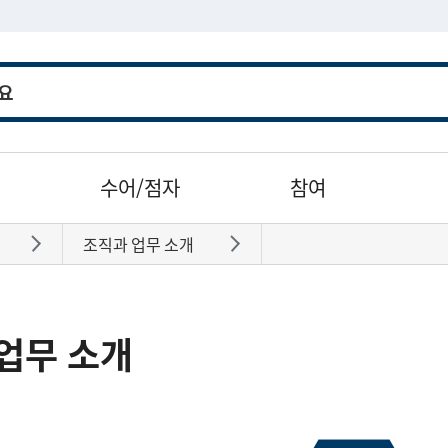
수어/점자
참여
조직과 업무 소개
바로가기
바로가기
업무 소개