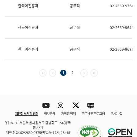
보
한국어진흥과
공무직
02-2669-9764
과
한
국
어
한국어진흥과
공무직
02-2669-9641
진
흥
과
수
한국어진흥과
공무직
02-2669-9678
어
점
자
진
흥
첫 페이지
이전 페이지
다음 페이지
마지막 페이지
1
2
과
Youtube
Instagram
Twitter
blog
개인정보 처리 방침
정보공개
저작권 정책
무료 배포 프로그램
오시는 길
바로 가기
문체부와 소속기관
우) 07511 서울특별시 강서구 금낭화로 154(방화
동 827)
대표 전화: 02-2669-9775(평일 9~12시, 13~18