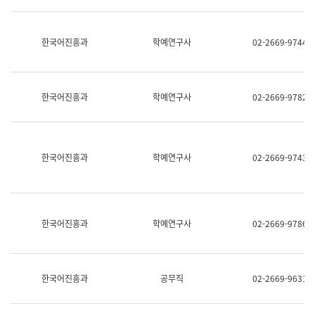
명,
교
직
육
위/
연
한국어진흥과
학예연구사
02-2669-9744
직
수
급,
과
전
어
화,
문
담
연
한국어진흥과
학예연구사
02-2669-9782
당
구
업
실
무)
어
문
연
한국어진흥과
학예연구사
02-2669-9743
구
과
어
문
연
한국어진흥과
학예연구사
02-2669-9786
구
과
(사
전
팀)
한국어진흥과
공무직
02-2669-9631
언
어
정