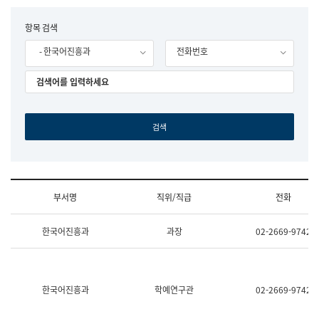
립
국
F
항목 검색
어
o
원
- 한국어진흥과
전화번호
r
조
m
직
도
국
어
원
원
장
기
획
연
수
부서명
직위/직급
전화
부
기
조
획
한국어진흥과
과장
02-2669-9742
직
운
및
영
업
과
무
공
소
공
한국어진흥과
학예연구관
02-2669-9742
개
언
(부
어
서
과