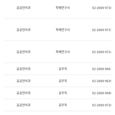
명,
교
공공언어과
학예연구사
02-2669-9738
직
육
위/
연
직
수
급,
과
전
어
공공언어과
학예연구사
02-2669-9733
화,
문
담
연
당
구
업
실
무)
어
공공언어과
학예연구사
02-2669-9724
문
연
구
과
공공언어과
공무직
02-2669-9667
어
문
연
공공언어과
공무직
02-2669-9639
구
과
(사
공공언어과
공무직
02-2669-9680
전
팀)
언
공공언어과
공무직
02-2669-9728
어
정