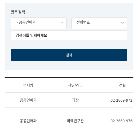
립
국
F
항목 검색
어
o
원
- 공공언어과
전화번호
r
조
m
직
도
국
어
원
원
장
기
획
연
수
부서명
직위/직급
전화
부
기
조
획
공공언어과
과장
02-2669-9721
직
운
및
영
업
과
무
공
공공언어과
학예연구관
02-2669-9766
소
공
개
언
(부
어
서
과