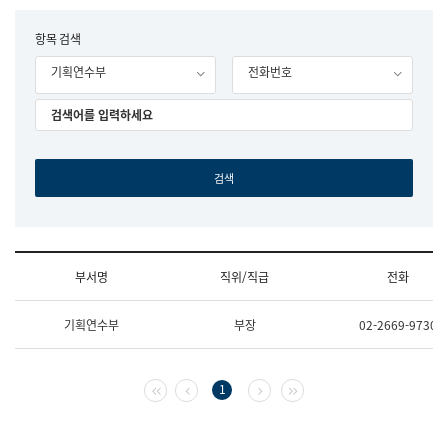
립
국
F
항목 검색
어
o
원
기획연수부
전화번호
r
조
m
직
도
국
어
원
원
장
기
획
연
수
부서명
직위/직급
전화
부
기
조
획
기획연수부
부장
02-2669-9730
직
운
및
영
업
과
무
공
첫 페이지
이전 페이지
다음 페이지
마지막 페이지
1
소
공
개
언
(부
어
서
과