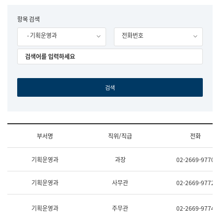
립
국
F
항목 검색
어
o
원
- 기획운영과
전화번호
r
조
m
직
도
국
어
원
원
장
기
획
연
수
부서명
직위/직급
전화
부
기
조
획
기획운영과
과장
02-2669-9770
직
운
및
영
업
과
기획운영과
사무관
02-2669-9772
무
공
소
공
개
언
기획운영과
주무관
02-2669-9774
(부
어
서
과