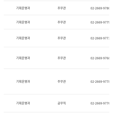
명,
교
직
기획운영과
주무관
02-2669-9780
육
위/
연
직
수
급,
과
기획운영과
주무관
02-2669-9779
전
어
화,
문
담
연
당
기획운영과
주무관
02-2669-9773
구
업
실
무)
어
문
연
기획운영과
주무관
02-2669-9768
구
과
어
문
연
구
기획운영과
주무관
02-2669-9778
과
(사
전
팀)
언
기획운영과
공무직
02-2669-9776
어
정