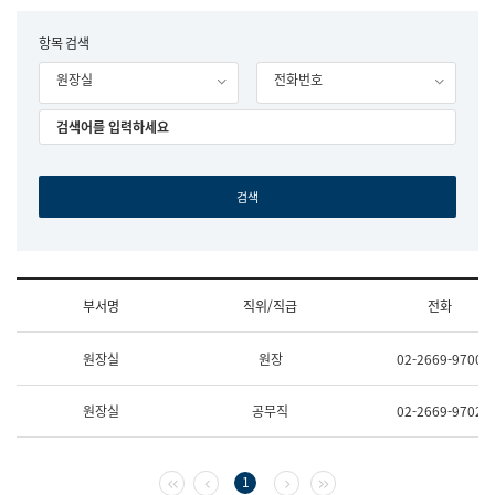
립
국
F
항목 검색
어
o
원
원장실
전화번호
r
조
m
직
도
국
어
원
원
장
기
획
연
수
부서명
직위/직급
전화
부
기
조
획
원장실
원장
02-2669-9700
직
운
및
영
업
과
원장실
공무직
02-2669-9702
무
공
소
공
개
언
(부
어
첫 페이지
이전 페이지
다음 페이지
마지막 페이지
1
서
과