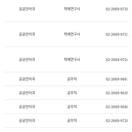
명,
교
공공언어과
학예연구사
02-2669-9738
직
육
위/
연
직
수
급,
과
전
어
공공언어과
학예연구사
02-2669-9733
화,
문
담
연
당
구
업
실
무)
어
공공언어과
학예연구사
02-2669-9724
문
연
구
과
공공언어과
공무직
02-2669-9667
어
문
연
공공언어과
공무직
02-2669-9639
구
과
(사
공공언어과
공무직
02-2669-9680
전
팀)
언
공공언어과
공무직
02-2669-9728
어
정