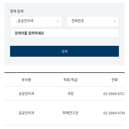
립
국
F
항목 검색
어
o
원
- 공공언어과
전화번호
r
조
m
직
도
국
어
원
원
장
기
획
연
수
부서명
직위/직급
전화
부
기
조
획
공공언어과
과장
02-2669-9721
직
운
및
영
업
과
무
공
공공언어과
학예연구관
02-2669-9766
소
공
개
언
(부
어
서
과