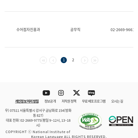
수어점자진흥과
공무직
02-2669-9661
첫 페이지
이전 페이지
다음 페이지
마지막 페이지
1
2
Youtube
Instagram
Twitter
blog
개인정보 처리 방침
정보공개
저작권 정책
무료 배포 프로그램
오시는 길
바로 가기
문체부와 소속기관
우) 07511 서울특별시 강서구 금낭화로 154(방화
동 827)
대표 전화: 02-2669-9775(평일 9~12시, 13~18
시)
COPYRIGHT ⓒ National Institute of
Korean Language ALL RIGHTS RESERVED.