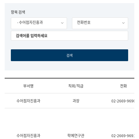
립
국
F
항목 검색
어
o
원
- 수어점자진흥과
전화번호
r
조
m
직
도
국
어
원
원
장
기
획
연
수
부서명
직위/직급
전화
부
기
조
획
수어점자진흥과
과장
02-2669-9690
직
운
및
영
업
과
무
공
소
공
개
언
(부
어
수어점자진흥과
학예연구관
02-2669-9691
서
과