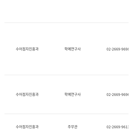
명,
교
직
육
위/
연
직
수
급,
과
전
어
화,
문
담
연
당
구
수어점자진흥과
학예연구사
02-2669-9698
업
실
무)
어
문
연
구
과
어
문
연
수어점자진흥과
학예연구사
02-2669-9696
구
과
(사
전
팀)
언
어
수어점자진흥과
주무관
02-2669-9613
정